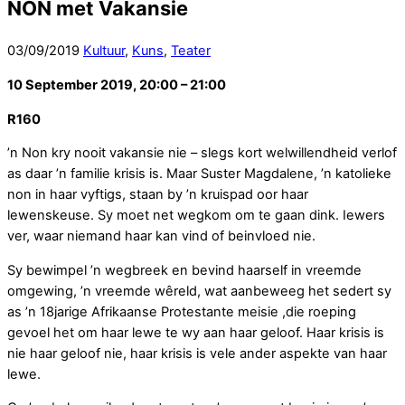
NON met Vakansie
03
/
09
/
2019
Kultuur
,
Kuns
,
Teater
10 September 2019, 20:00 – 21:00
R160
’n Non kry nooit vakansie nie – slegs kort welwillendheid verlof
as daar ’n familie krisis is. Maar Suster Magdalene, ’n katolieke
non in haar vyftigs, staan by ’n kruispad oor haar
lewenskeuse. Sy moet net wegkom om te gaan dink. Iewers
ver, waar niemand haar kan vind of beinvloed nie.
Sy bewimpel ’n wegbreek en bevind haarself in vreemde
omgewing, ’n vreemde wêreld, wat aanbeweeg het sedert sy
as ’n 18jarige Afrikaanse Protestante meisie ,die roeping
gevoel het om haar lewe te wy aan haar geloof. Haar krisis is
nie haar geloof nie, haar krisis is vele ander aspekte van haar
lewe.