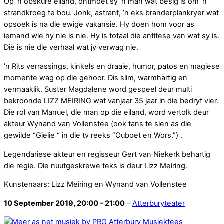
Op ’n obskure eiland, ontmoet sy ’n man wat besig is om ’n
strandkroeg te bou. Jonk, astrant, ’n eks branderplankryer wat
opsoek is na die ewige vakansie. Hy doen hom voor as
iemand wie hy nie is nie. Hy is totaal die antitese van wat sy is.
Diè is nie die verhaal wat jy verwag nie.
’n Rits verrassings, kinkels en draaie, humor, patos en magiese
momente wag op die gehoor. Dis slim, warmhartig en
vermaaklik. Suster Magdalene word gespeel deur multi
bekroonde LIZZ MEIRING wat vanjaar 35 jaar in die bedryf vier.
Die rol van Manuel, die man op die eiland, word vertolk deur
akteur Wynand van Vollenstee (ook tans te sien as die
gewilde “Gielie “ in die tv reeks “Ouboet en Wors.”) .
Legendariese akteur en regisseur Gert van Niekerk behartig
die regie. Die nuutgeskrewe teks is deur Lizz Meiring.
Kunstenaars: Lizz Meiring en Wynand van Vollenstee
10 September 2019, 20:00 – 21:00
–
Atterburyteater