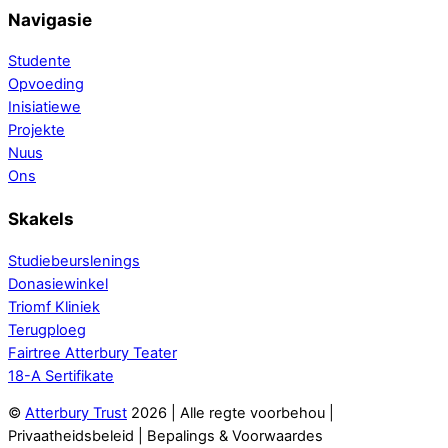
Navigasie
Studente
Opvoeding
Inisiatiewe
Projekte
Nuus
Ons
Skakels
Studiebeurslenings
Donasiewinkel
Triomf Kliniek
Terugploeg
Fairtree Atterbury Teater
18-A Sertifikate
©
Atterbury Trust
2026 | Alle regte voorbehou |
Privaatheidsbeleid | Bepalings & Voorwaardes