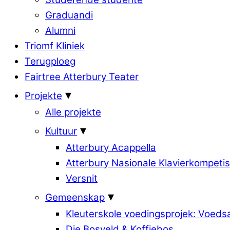
Graduandi
Alumni
Triomf Kliniek
Terugploeg
Fairtree Atterbury Teater
Projekte
Alle projekte
Kultuur
Atterbury Acappella
Atterbury Nasionale Klavierkompetis
Versnit
Gemeenskap
Kleuterskole voedingsprojek: Voed
Die Bosveld & Koffiebos