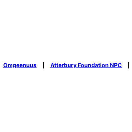
Omgeenuus
|
Atterbury Foundation NPC
|