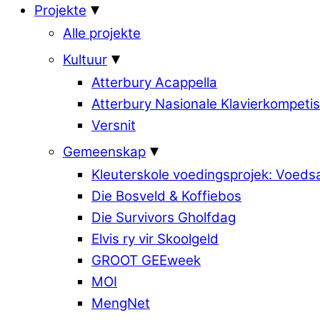
Projekte
Alle projekte
Kultuur
Atterbury Acappella
Atterbury Nasionale Klavierkompetis
Versnit
Gemeenskap
Kleuterskole voedingsprojek: Voed
Die Bosveld & Koffiebos
Die Survivors Gholfdag
Elvis ry vir Skoolgeld
GROOT GEEweek
MOI
MengNet