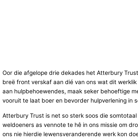
Oor die afgelope drie dekades het Atterbury Trust
breë front verskaf aan dié van ons wat dit werkl
aan hulpbehoewendes, maak seker behoeftige men
vooruit te laat boer en bevorder hulpverlening 
Atterbury Trust is net so sterk soos die somtota
weldoeners as vennote te hê in ons missie om dro
ons nie hierdie lewensveranderende werk kon doe