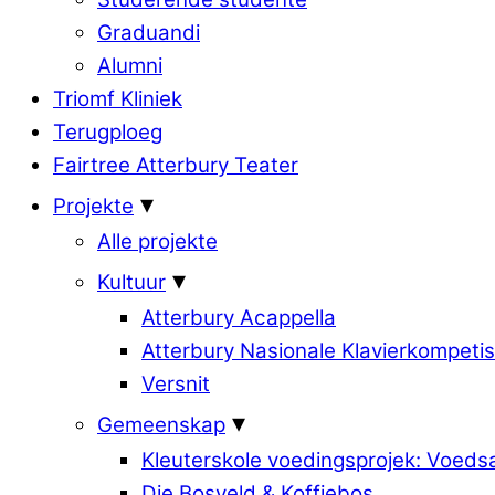
Graduandi
Alumni
Triomf Kliniek
Terugploeg
Fairtree Atterbury Teater
Projekte
Alle projekte
Kultuur
Atterbury Acappella
Atterbury Nasionale Klavierkompetis
Versnit
Gemeenskap
Kleuterskole voedingsprojek: Voed
Die Bosveld & Koffiebos