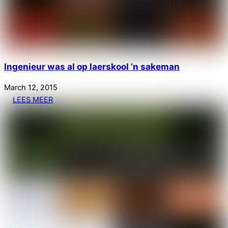
Ingenieur was al op laerskool ’n sakeman
March
12
,
2015
LEES MEER