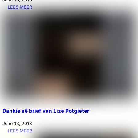
LEES MEER
Dankie sê brief van Lize Potgieter
June
13
,
2018
LEES MEER