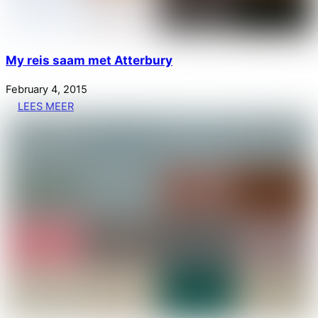
My reis saam met Atterbury
February
4
,
2015
LEES MEER