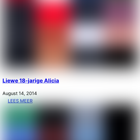
Liewe 18-jarige Alicia
August
14
,
2014
LEES MEER