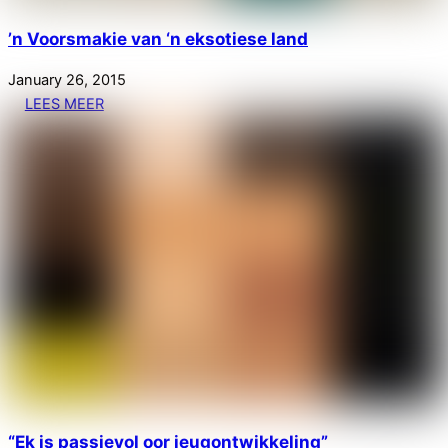
’n Voorsmakie van ‘n eksotiese land
January
26
,
2015
LEES MEER
“Ek is passievol oor jeugontwikkeling”