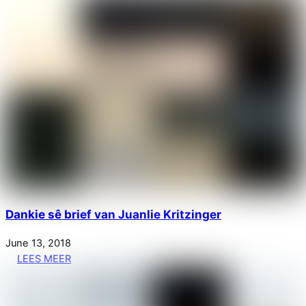
Dankie sê brief van Juanlie Kritzinger
June
13
,
2018
LEES MEER