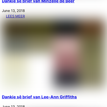
Dankie sê brief van Minzelle de Beer
June
13
,
2018
LEES MEER
Dankie sê brief van Lee-Ann Griffiths
June
13
,
2018