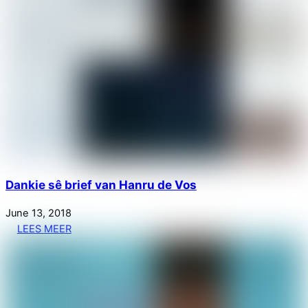
Dankie sê brief van Hanru de Vos
June
13
,
2018
LEES MEER