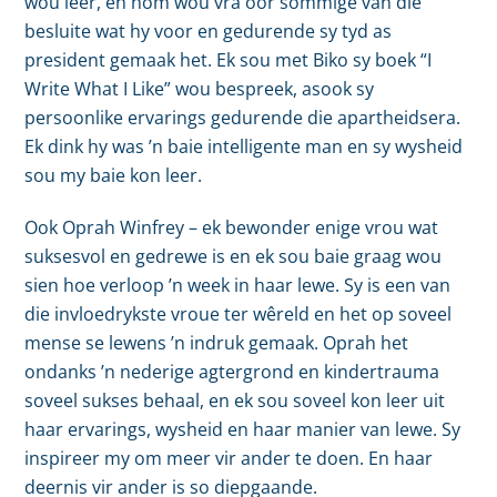
wou leer, en hom wou vra oor sommige van die
besluite wat hy voor en gedurende sy tyd as
president gemaak het. Ek sou met Biko sy boek “I
Write What I Like” wou bespreek, asook sy
persoonlike ervarings gedurende die apartheidsera.
Ek dink hy was ’n baie intelligente man en sy wysheid
sou my baie kon leer.
Ook Oprah Winfrey – ek bewonder enige vrou wat
suksesvol en gedrewe is en ek sou baie graag wou
sien hoe verloop ’n week in haar lewe. Sy is een van
die invloedrykste vroue ter wêreld en het op soveel
mense se lewens ’n indruk gemaak. Oprah het
ondanks ’n nederige agtergrond en kindertrauma
soveel sukses behaal, en ek sou soveel kon leer uit
haar ervarings, wysheid en haar manier van lewe. Sy
inspireer my om meer vir ander te doen. En haar
deernis vir ander is so diepgaande.