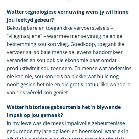
Watter tegnologiese vernuwing wens jy wil binne
jou leeftyd gebeur?
Bekostigbare en toeganklike vervoerstelsels –
“vliegmasjiene” – waarmee mense vinnig na enige
bestemming sou kon vlieg. Goedkoop, toeganklike
vervoer sal so baie mense se lewens handomkeer
verander en sou ook die ekonomie baat omdat
produktiwiteit sou toeneem. En mense wat andersins
nie kan nie, sou kon reis na plekke wat hulle nog
nooit gesien het nie en die gratis natuurlike wondere
van ons wêreld kon geniet.
Watter historiese gebeurtenis het ’n blywende
impak op jou gemaak?
In my lewe was die mees impakvolle gebeurtenisse
gedurende my jare op laer- en hoërskool, waar ek in