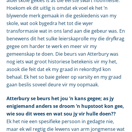
albei skole gekies is as die eerste swart hoofmeisie.
Hoekom ek dit uitlig is omdat ek voel ek het ’n
blywende merk gemaak in die geskiedenis van my
skole, wat ook bygedra het tot die wyer
transformasie wat in ons land aan die gebeur was. En
benewens dit het sulke leierskaprolle my die dryfkrag
gegee om harder te werk en meer vir my
gemeenskap te doen. Die beurs van Atterbury was
nog iets wat groot historiese betekenis vir my het,
asook die feit dat ek my graad in rekordtyd kon
behaal. Ek het so baie geleer op varsity en my graad
gaan beslis soveel deure vir my oopmaak.
Atterbury se beurs het jou ’n kans gegee; as jy
enigiemand anders se droom ’n hupstoot kon gee,
wie sou dit wees en wat sou jy vir hulle doen??
Ek het nie een spesifieke persoon in gedagte nie,
maar ek wil regtig die lewens van arm jongmense wat