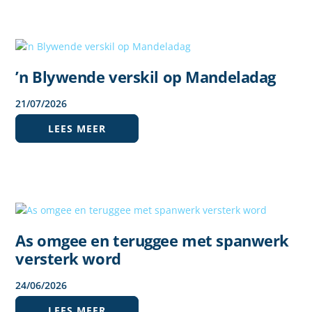
’n Blywende verskil op Mandeladag
21
/
07
/
2026
LEES MEER
As omgee en teruggee met spanwerk
versterk word
24
/
06
/
2026
LEES MEER