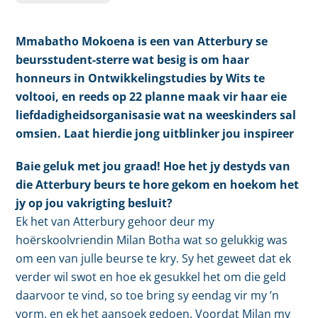
Mmabatho Mokoena is een van Atterbury se
beursstudent-sterre wat besig is om haar
honneurs in Ontwikkelingstudies by Wits te
voltooi, en reeds op 22 planne maak vir haar eie
liefdadigheidsorganisasie wat na weeskinders sal
omsien. Laat hierdie jong uitblinker jou inspireer
Baie geluk met jou graad! Hoe het jy destyds van
die Atterbury beurs te hore gekom en hoekom het
jy op jou vakrigting besluit?
Ek het van Atterbury gehoor deur my
hoërskoolvriendin Milan Botha wat so gelukkig was
om een van julle beurse te kry. Sy het geweet dat ek
verder wil swot en hoe ek gesukkel het om die geld
daarvoor te vind, so toe bring sy eendag vir my ’n
vorm, en ek het aansoek gedoen. Voordat Milan my