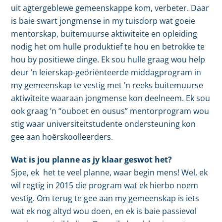
uit agtergeblewe gemeenskappe kom, verbeter. Daar
is baie swart jongmense in my tuisdorp wat goeie
mentorskap, buitemuurse aktiwiteite en opleiding
nodig het om hulle produktief te hou en betrokke te
hou by positiewe dinge. Ek sou hulle graag wou help
deur ’n leierskap-geöriënteerde middagprogram in
my gemeenskap te vestig met ’n reeks buitemuurse
aktiwiteite waaraan jongmense kon deelneem. Ek sou
ook graag ’n “ouboet en ousus” mentorprogram wou
stig waar universiteitstudente ondersteuning kon
gee aan hoërskoolleerders.
Wat is jou planne as jy klaar geswot het?
Sjoe, ek het te veel planne, waar begin mens! Wel, ek
wil regtig in 2015 die program wat ek hierbo noem
vestig. Om terug te gee aan my gemeenskap is iets
wat ek nog altyd wou doen, en ek is baie passievol