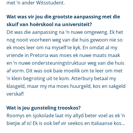
met ’n ander Witsstudent.
Wat was vir jou die grootste aanpassing met die
skuif van hoërskool na universiteit?
Dit was die aanpassing na ’n nuwe omgewing. Ek het
nog nooit voorheen weg van die huis gewoon nie so
ek moes leer om na myself te kyk. En omdat al my
vriende in Pretoria was moes ek nuwe maats maak
en ’n nuwe ondersteuningstruktuur weg van die huis
af vorm. Dit was ook baie moeilik om te leer om met
’n klein begroting uit te kom. Atterbury betaal my
klasgeld, maar my ma moes huurgeld, kos en sakgeld
verskaf!
Wat is jou gunsteling trooskos?
Roomys en sjokolade laat my altyd beter voel as ek ’n
bietjie af is! Ek is ook lief vir seekos en Italiaanse kos…