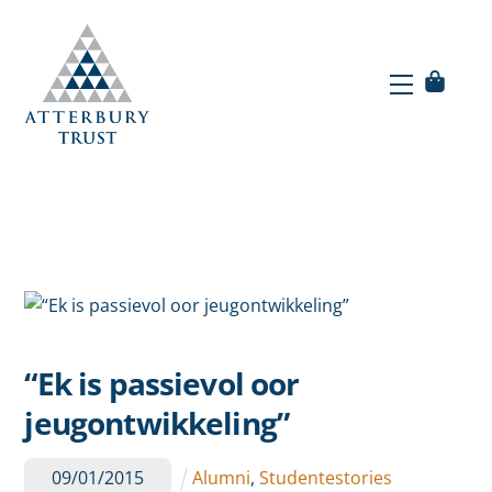
Skip
to
Menu
content
Menu
“Ek is passievol oor
jeugontwikkeling”
09
/
01
/
2015
Alumni
,
Studentestories