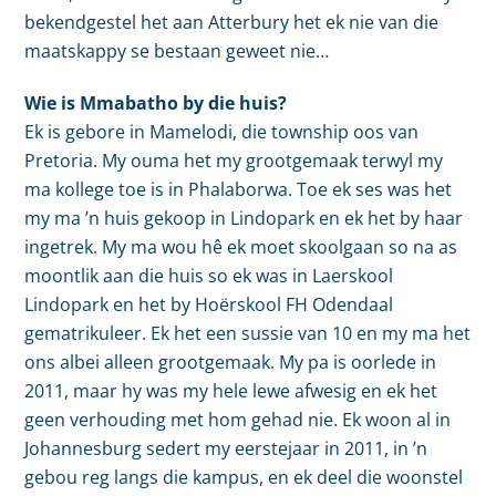
bekendgestel het aan Atterbury het ek nie van die
maatskappy se bestaan geweet nie…
Wie is Mmabatho by die huis?
Ek is gebore in Mamelodi, die township oos van
Pretoria. My ouma het my grootgemaak terwyl my
ma kollege toe is in Phalaborwa. Toe ek ses was het
my ma ’n huis gekoop in Lindopark en ek het by haar
ingetrek. My ma wou hê ek moet skoolgaan so na as
moontlik aan die huis so ek was in Laerskool
Lindopark en het by Hoërskool FH Odendaal
gematrikuleer. Ek het een sussie van 10 en my ma het
ons albei alleen grootgemaak. My pa is oorlede in
2011, maar hy was my hele lewe afwesig en ek het
geen verhouding met hom gehad nie. Ek woon al in
Johannesburg sedert my eerstejaar in 2011, in ’n
gebou reg langs die kampus, en ek deel die woonstel