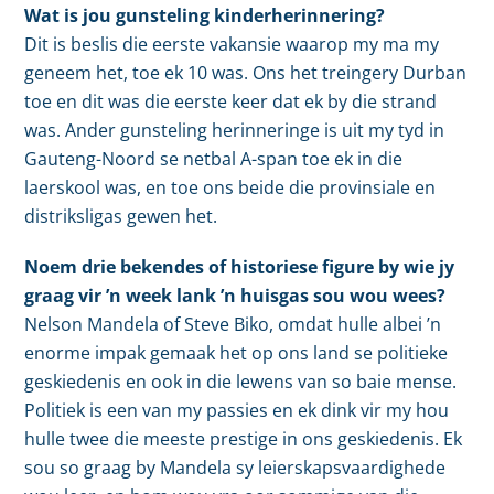
Wat is jou gunsteling kinderherinnering?
Dit is beslis die eerste vakansie waarop my ma my
geneem het, toe ek 10 was. Ons het treingery Durban
toe en dit was die eerste keer dat ek by die strand
was. Ander gunsteling herinneringe is uit my tyd in
Gauteng-Noord se netbal A-span toe ek in die
laerskool was, en toe ons beide die provinsiale en
distriksligas gewen het.
Noem drie bekendes of historiese figure by wie jy
graag vir ’n week lank ’n huisgas sou wou wees?
Nelson Mandela of Steve Biko, omdat hulle albei ’n
enorme impak gemaak het op ons land se politieke
geskiedenis en ook in die lewens van so baie mense.
Politiek is een van my passies en ek dink vir my hou
hulle twee die meeste prestige in ons geskiedenis. Ek
sou so graag by Mandela sy leierskapsvaardighede