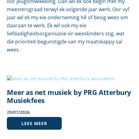
oor jeugontwikkeling. Dan wil ek ook begin met my
meestersgraad terwyl ek volgende jaar werk. Oor vyf
jaar wil ek my eie onderneming hê of besig wees om
daaraan te werk. Ek wil ook my eie
liefdadigheidsorganisasie vir weeskinders stig, wat
die prioriteit-begunstigde van my maatskappy sal
wees.
Meer as net musiek by PRG Atterbury
Musiekfees
29
/
07
/
2026
LEES MEER