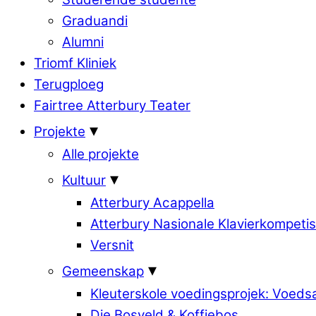
Graduandi
Alumni
Triomf Kliniek
Terugploeg
Fairtree Atterbury Teater
Projekte
Alle projekte
Kultuur
Atterbury Acappella
Atterbury Nasionale Klavierkompetis
Versnit
Gemeenskap
Kleuterskole voedingsprojek: Voed
Die Bosveld & Koffiebos