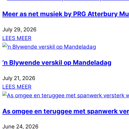
Meer as net musiek by PRG Atterbury M
July
29
,
2026
LEES MEER
’n Blywende verskil op Mandeladag
July
21
,
2026
LEES MEER
As omgee en teruggee met spanwerk ver
June
24
,
2026