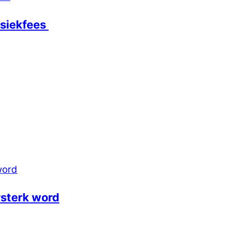
usiekfees
sterk word