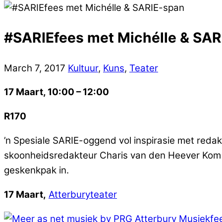
#SARIEfees met Michélle & SAR
March
7
,
2017
Kultuur
,
Kuns
,
Teater
17 Maart
, 10:00 –
12:00
R170
’n Spesiale SARIE-oggend vol inspirasie met reda
skoonheidsredakteur Charis van den Heever Kom kyk
geskenkpak in.
17 Maart
,
Atterburyteater