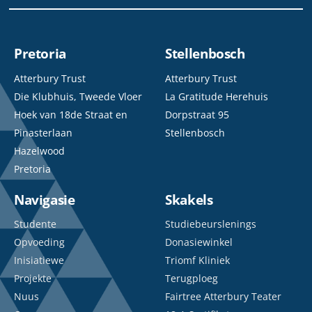
Pretoria
Stellenbosch
Atterbury Trust
Atterbury Trust
Die Klubhuis, Tweede Vloer
La Gratitude Herehuis
Hoek van 18de Straat en
Dorpstraat 95
Pinasterlaan
Stellenbosch
Hazelwood
Pretoria
Navigasie
Skakels
Studente
Studiebeurslenings
Opvoeding
Donasiewinkel
Inisiatiewe
Triomf Kliniek
Projekte
Terugploeg
Nuus
Fairtree Atterbury Teater