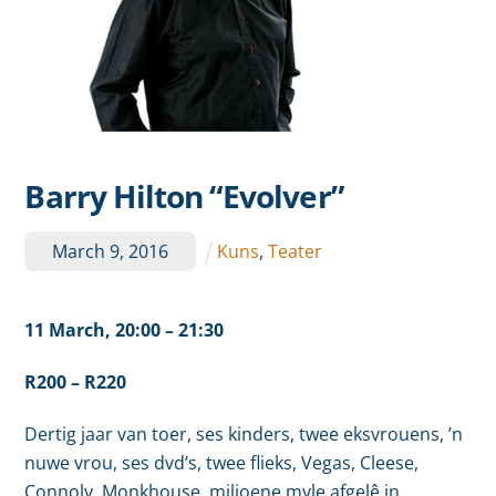
Barry Hilton “Evolver”
March
9
,
2016
Kuns
,
Teater
11 March, 20:00 – 21:30
R200 – R220
Dertig jaar van toer, ses kinders, twee eksvrouens, ’n
nuwe vrou, ses dvd’s, twee flieks, Vegas, Cleese,
Connoly, Monkhouse, miljoene myle afgelê in