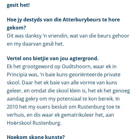
gesit het!
Hoe jy destyds van die Atterburybeurs te hore
gekom?
Dit was danksy ’n vriendin, wat van die beurs gehoor
en my daarvan gesê het.
Vertel ons bietjie van jou agtergrond.
Ek het grootgeword op Oudtshoorn, waar ek in
Principia was, ‘n baie kuns-georiënteerde private
skool. Daar het ek baie van alle vorme van kuns
geleer, en omdat die skool klein is, het ek het genoeg
aandag gekry om my potensiaal te kon bereik. In
2010 het my ouers besluit om Rustenburg toe te
verhuis, en dis waar ek gematrikuleer het, aan
Hoӫrskool Rustenburg.
Hoekom skone kunste?