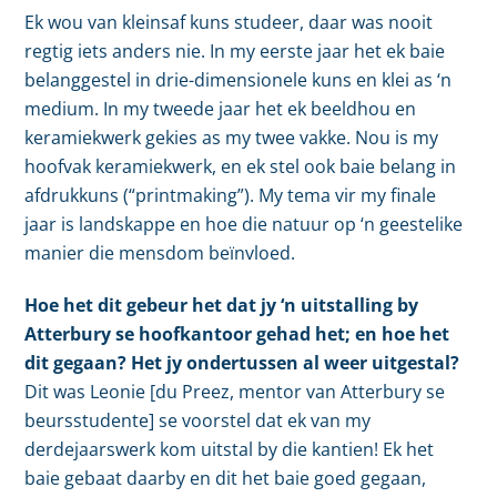
Ek wou van kleinsaf kuns studeer, daar was nooit
regtig iets anders nie. In my eerste jaar het ek baie
belanggestel in drie-dimensionele kuns en klei as ‘n
medium. In my tweede jaar het ek beeldhou en
keramiekwerk gekies as my twee vakke. Nou is my
hoofvak keramiekwerk, en ek stel ook baie belang in
afdrukkuns (“printmaking”). My tema vir my finale
jaar is landskappe en hoe die natuur op ‘n geestelike
manier die mensdom beïnvloed.
Hoe het dit gebeur het dat jy ‘n uitstalling by
Atterbury se hoofkantoor gehad het; en hoe het
dit gegaan? Het jy ondertussen al weer uitgestal?
Dit was Leonie [du Preez, mentor van Atterbury se
beursstudente] se voorstel dat ek van my
derdejaarswerk kom uitstal by die kantien! Ek het
baie gebaat daarby en dit het baie goed gegaan,