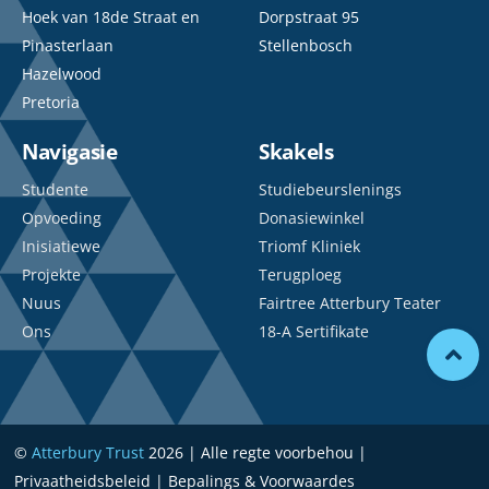
Hoek van 18de Straat en
Dorpstraat 95
Pinasterlaan
Stellenbosch
Hazelwood
Pretoria
Navigasie
Skakels
Studente
Studiebeurslenings
Opvoeding
Donasiewinkel
Inisiatiewe
Triomf Kliniek
Projekte
Terugploeg
Nuus
Fairtree Atterbury Teater
Ons
18-A Sertifikate
©
Atterbury Trust
2026 | Alle regte voorbehou |
Privaatheidsbeleid | Bepalings & Voorwaardes