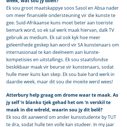
week, wat sou jy doen?
Ek sou groot maatskappye soos Sasol en Absa nader
om meer finansiële ondersteuning vir die kunste te
gee. Suid-Afrikaanse kuns moet beter aan toeriste
bemark word, so ek sal werk maak hiervan, dalk TV
gebruik as medium. Ek sal ook kyk hoe meer
geleenthede geskep kan word vir SA kunstenaars om
internasionaal te kan deelneem aan kunste-
kompetisies en uitstallings. Ek sou staatsfondse
beskikbaar maak vir beurse vir kunstenaars, sodat
hulle meer kuns kan skep. Ek sou baie hard werk in
daardie week, maar dit sou die moeite werd wees!
Atterbury help graag om drome waar te maak. As
jy self ‘n blanko tjek gehad het om ‘n verskil te
maak in die wêreld, waarin sou jy dit belê?
Ek sou dit aanwend om ander kunsstudente by TUT
te dra, sodat hulle ten volle kan studeer. In my jaar