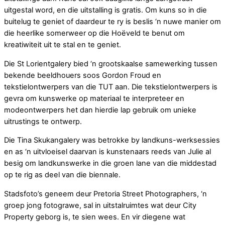
uitgestal word, en die uitstalling is gratis. Om kuns so in die
buitelug te geniet of daardeur te ry is beslis ‘n nuwe manier om
die heerlike somerweer op die Hoëveld te benut om
kreatiwiteit uit te stal en te geniet.
Die St Lorientgalery bied ‘n grootskaalse samewerking tussen
bekende beeldhouers soos Gordon Froud en
tekstielontwerpers van die TUT aan. Die tekstielontwerpers is
gevra om kunswerke op materiaal te interpreteer en
modeontwerpers het dan hierdie lap gebruik om unieke
uitrustings te ontwerp.
Die Tina Skukangalery was betrokke by landkuns-werksessies
en as ‘n uitvloeisel daarvan is kunstenaars reeds van Julie al
besig om landkunswerke in die groen lane van die middestad
op te rig as deel van die biennale.
Stadsfoto’s geneem deur Pretoria Street Photographers, ‘n
groep jong fotograwe, sal in uitstalruimtes wat deur City
Property geborg is, te sien wees. En vir diegene wat