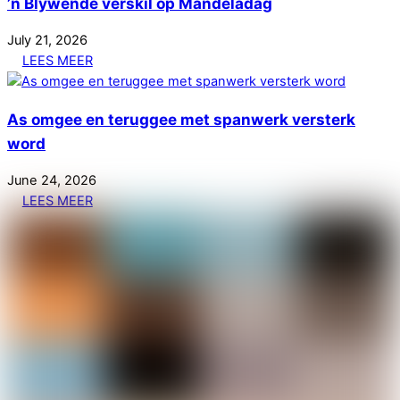
’n Blywende verskil op Mandeladag
July
21
,
2026
LEES MEER
As omgee en teruggee met spanwerk versterk
word
June
24
,
2026
LEES MEER