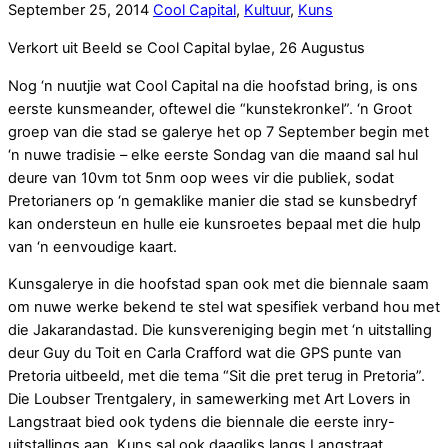
September
25
,
2014
Cool Capital
,
Kultuur
,
Kuns
Verkort uit Beeld se Cool Capital bylae, 26 Augustus
Nog ‘n nuutjie wat Cool Capital na die hoofstad bring, is ons
eerste kunsmeander, oftewel die “kunstekronkel”. ‘n Groot
groep van die stad se galerye het op 7 September begin met
‘n nuwe tradisie – elke eerste Sondag van die maand sal hul
deure van 10vm tot 5nm oop wees vir die publiek, sodat
Pretorianers op ‘n gemaklike manier die stad se kunsbedryf
kan ondersteun en hulle eie kunsroetes bepaal met die hulp
van ‘n eenvoudige kaart.
Kunsgalerye in die hoofstad span ook met die biennale saam
om nuwe werke bekend te stel wat spesifiek verband hou met
die Jakarandastad. Die kunsvereniging begin met ‘n uitstalling
deur Guy du Toit en Carla Crafford wat die GPS punte van
Pretoria uitbeeld, met die tema “Sit die pret terug in Pretoria”.
Die Loubser Trentgalery, in samewerking met Art Lovers in
Langstraat bied ook tydens die biennale die eerste inry-
uitstallings aan. Kuns sal ook daagliks langs Langstraat