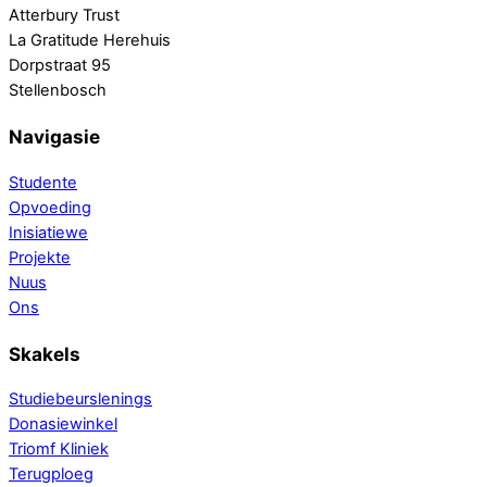
Atterbury Trust
La Gratitude Herehuis
Dorpstraat 95
Stellenbosch
Navigasie
Studente
Opvoeding
Inisiatiewe
Projekte
Nuus
Ons
Skakels
Studiebeurslenings
Donasiewinkel
Triomf Kliniek
Terugploeg