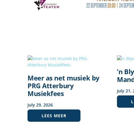
’n Bl
Meer as net musiek by
Mand
PRG Atterbury
July
21
,
Musiekfees
L
July
29
,
2026
LEES MEER