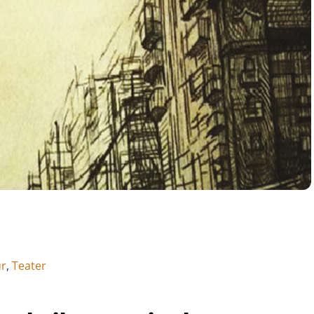
ur
,
Teater