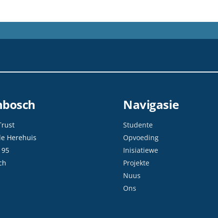
enbosch
Navigasie
Trust
Studente
de Herehuis
Opvoeding
 95
Inisiatiewe
ch
Projekte
Nuus
Ons