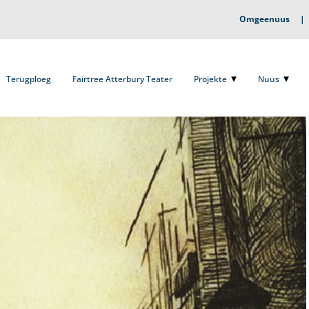
Omgeenuus
Terugploeg
Fairtree Atterbury Teater
Projekte
Nuus
O
Terugploeg
Fairtree Atterbury Teater
Projekte
Nuus