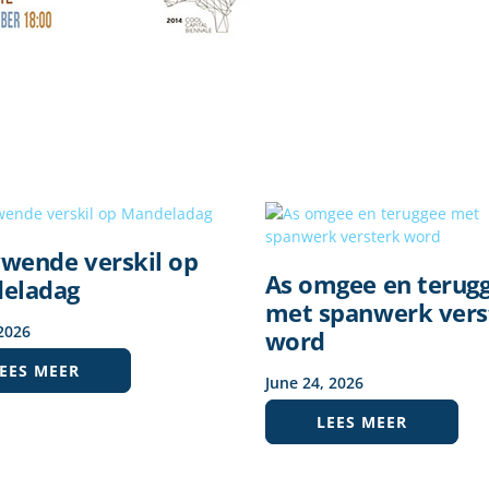
ywende verskil op
As omgee en terug
eladag
met spanwerk vers
2026
word
EES MEER
June
24
,
2026
LEES MEER