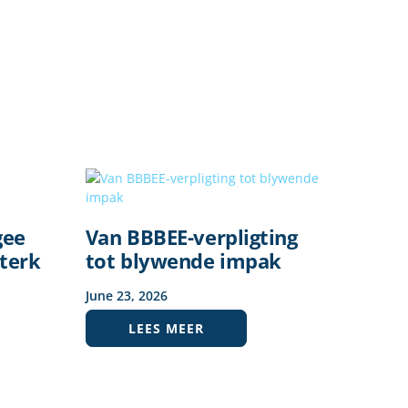
gee
Van BBBEE-verpligting
terk
tot blywende impak
June
23
,
2026
LEES MEER