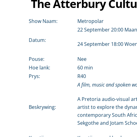
The Atterbury Cultu
Show Naam:
Metropolar
22 September 20:00 Maa
Datum:
24 September 18:00 Woe
Pouse:
Nee
Hoe lank:
60 min
Prys:
R40
A film, music and spoken w
A Pretoria audio-visual a
artist to explore the dyna
Beskrywing:
contemporary South Africa
Sekgothe and Jotam Sch