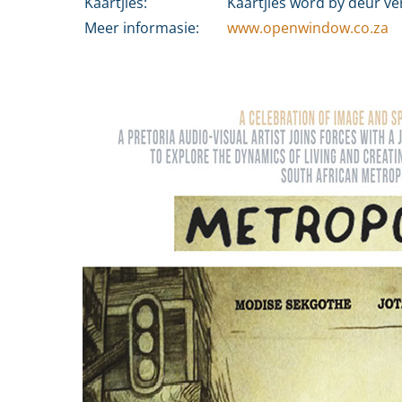
Kaartjies:
Kaartjies word by deur v
Meer informasie:
www.openwindow.co.za