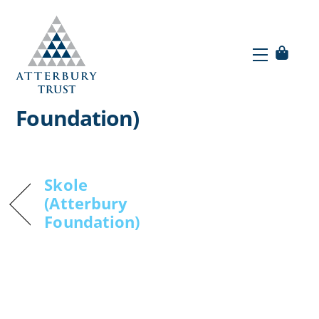
Skip
to
Menu
content
Menu
Leerders (Atterbury
Foundation)
Skole
(Atterbury
Foundation)