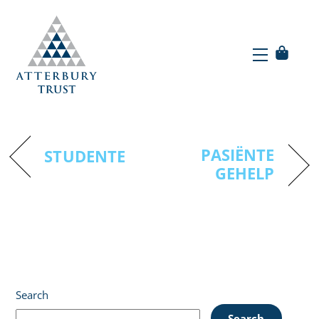
Skip
to
Menu
content
Menu
JAAR
PASIËNTE
STUDENTE
GEHELP
Search
Search