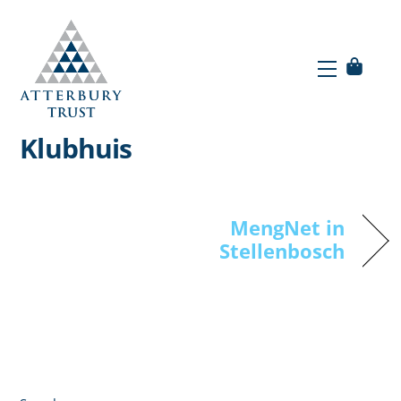
Skip
to
Menu
content
Menu
MengNET samekoms by die
Klubhuis
MengNet in
Stellenbosch