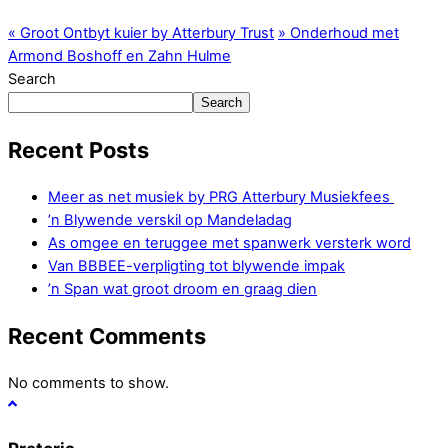
«
Groot Ontbyt kuier by Atterbury Trust
»
Onderhoud met
Armond Boshoff en Zahn Hulme
Search
Search
Recent Posts
Meer as net musiek by PRG Atterbury Musiekfees
’n Blywende verskil op Mandeladag
As omgee en teruggee met spanwerk versterk word
Van BBBEE-verpligting tot blywende impak
’n Span wat groot droom en graag dien
Recent Comments
No comments to show.