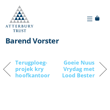
Skip
to
Menu
content
Menu
Goeie Nuus Vrydag met
Barend Vorster
Terugploeg-
Goeie Nuus
projek kry
Vrydag met
hoofkantoor
Lood Bester