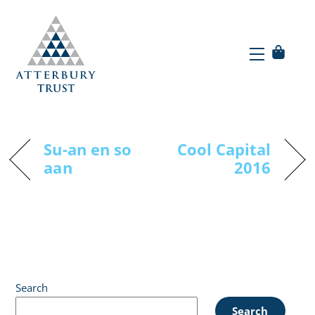
Skip
to
Menu
content
Menu
Cool Capital 2016
Su-an en so
Cool Capital
aan
2016
Search
Search