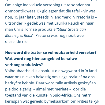
Om enige individuele vertoning uit te sonder sou
onmoontlik wees. Ek glo egter dat die tafel – vir wat
nou, 15 jaar later, steeds ’n landmerk in Pretoria is –
uitsonderlik gedek was met Laurika Rauch en haar
man Chris Torr se produksie “
Stuur Groete aan
Mannetjies Roux
”. Pretoria was nog nooit weer
dieselfde nie!
Hoe word die teater se volhoubaarheid verseker?
Wat word nog hier aangebied behalwe
verhoogproduksies?
Volhoubaarheid is absoluut die wagwoord in ‘n land
waar ons nie kan bekostig om slegs reaktief na ons
bedryf te kyk nie. Daar word talle artikels geskryf en
pleidooie gerig – almal met meriete – oor die
toestand van die kunste in Suid-Afrika. Ons het ’n
kernspan wat gereeld bymekaarkom om krities te kyk