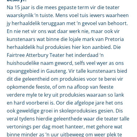
Na 15 jaar is die mees gepaste term vir die teater
waarskynlik ’n tuiste. Mens voel tuis iewers waarheen
jy herhaaldelik teruggaan met ’n gevoel van behoort.
En nie net vir ons wat daar werk nie, maar ook vir
kunstenaars wat binne die lojale mark van Pretoria
herhaaldelik hul produksies hier kon aanbied. Die
Fairtree Atterbury Teater het inderdaad ‘n
huishoudelike naam geword, selfs veel wyer as ons
opvanggebied in Gauteng. Vir talle kunstenaars bied
dit die geleentheid om produksies voor te berei vir
opkomende feeste, of om na afloop van feeste
verdere myle te kry uit produksies waaraan so lank
en hard voorberei is. Oor die afgelope jare het ons
ook geweldige groei in skoleproduksies gesien. Dis
veral tydens hierdie geleenthede waar die teater talle
vertonings per dag moet hanteer, met gehore wat
binne minder as ’n uur uitbeweeg om weer plek te