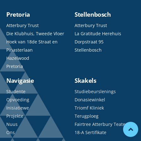
Pretoria
Stellenbosch
Atterbury Trust
Atterbury Trust
Die Klubhuis, Tweede Vloer
La Gratitude Herehuis
Hoek van 18de Straat en
Dorpstraat 95
Pinasterlaan
Stellenbosch
Hazelwood
Pretoria
Navigasie
Skakels
Studente
Studiebeurslenings
Opvoeding
Donasiewinkel
Inisiatiewe
Triomf Kliniek
Projekte
Terugploeg
Nuus
Fairtree Atterbury Teater
Ons
18-A Sertifikate