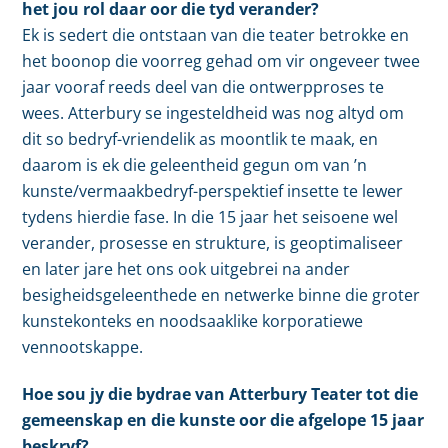
het jou rol daar oor die tyd verander?
Ek is sedert die ontstaan van die teater betrokke en
het boonop die voorreg gehad om vir ongeveer twee
jaar vooraf reeds deel van die ontwerpproses te
wees. Atterbury se ingesteldheid was nog altyd om
dit so bedryf-vriendelik as moontlik te maak, en
daarom is ek die geleentheid gegun om van ’n
kunste/vermaakbedryf-perspektief insette te lewer
tydens hierdie fase. In die 15 jaar het seisoene wel
verander, prosesse en strukture, is geoptimaliseer
en later jare het ons ook uitgebrei na ander
besigheidsgeleenthede en netwerke binne die groter
kunstekonteks en noodsaaklike korporatiewe
vennootskappe.
Hoe sou jy die bydrae van Atterbury Teater tot die
gemeenskap en die kunste oor die afgelope 15 jaar
beskryf?