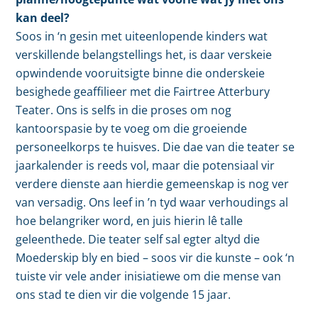
kan deel?
Soos in ‘n gesin met uiteenlopende kinders wat
verskillende belangstellings het, is daar verskeie
opwindende vooruitsigte binne die onderskeie
besighede geaffilieer met die Fairtree Atterbury
Teater. Ons is selfs in die proses om nog
kantoorspasie by te voeg om die groeiende
personeelkorps te huisves. Die dae van die teater se
jaarkalender is reeds vol, maar die potensiaal vir
verdere dienste aan hierdie gemeenskap is nog ver
van versadig. Ons leef in ’n tyd waar verhoudings al
hoe belangriker word, en juis hierin lê talle
geleenthede. Die teater self sal egter altyd die
Moederskip bly en bied – soos vir die kunste – ook ‘n
tuiste vir vele ander inisiatiewe om die mense van
ons stad te dien vir die volgende 15 jaar.