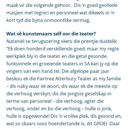
maak vir die volgende gehoor. Dis ’n goed geoliede
masjien met tegnici en personeel wat dikwels in ’n
kort tyd die byna onmoontlike vermag.
Wat sê kunstenaars self oor die teater?
Nataniël se terugvoering skets die prentjie duidelik:
“Ek doen honderd verskillende goed, maar my regte
werkplek bly in die teater en die getal gesonde,
funksionele en groeiende teaters in SA kan jy op die
vingers van een hand tel. Die afgelope paar jaar
beskou ek die Fairtree Atterbury Teater as my familie
– dis naby waar ek woon; dis waar ek die meeste op
die verhoog verskyn; dis die jongste geselskap in
terme van personeel – die verhoog, agter die
verhoog, onder en bo die verhoog – hulle is jonk,
hulle is opgewonde! Dis ’n vrolike plek, dis gesond en,
wat so skaars soos hoendertande is, dit GROEI. Daar