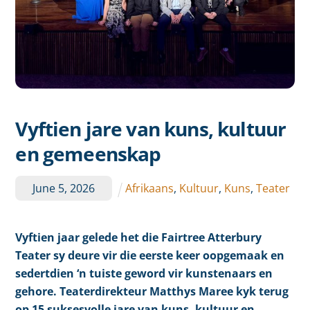
Vyftien jare van kuns, kultuur
en gemeenskap
June
5
,
2026
Afrikaans
,
Kultuur
,
Kuns
,
Teater
Vyftien jaar gelede het die Fairtree Atterbury
Teater sy deure vir die eerste keer oopgemaak en
sedertdien ‘n tuiste geword vir kunstenaars en
gehore. Teaterdirekteur Matthys Maree kyk terug
op 15 suksesvolle jare van kuns, kultuur en