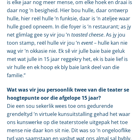
is elke jaar nog meer mense, om elke hoek en draai is
daar nog ’n besigheid. Hier bou hulle, daar ontwerp
hulle, hier reël hulle ’n funksie, daar is ’n ateljee waar
hulle goed opneem. In die foyer is ’n restaurant; as jy
net glimlag gee sy vir jou ’n
toasted cheese
. As jy jou
toon stamp, reël hulle vir jou ’n
event
– hulle kan nie
wag vir ’n okkasie nie. Ek sê vir julle baie baie geluk
met wat julle in 15 jaar reggekry het, ek is baie lief is
vir hulle en ek hoop ek bly baie lank deel van die
familie.”
Wat was vir jou persoonlik twee van die teater se
hoogtepunte oor die afgelope 15 jaar?
Die een sou sekerlik wees toe ons gedurende
grendeltyd ’n virtuele kunsuitstalling gehad het waar
ons kunswerke op die teaterstoele uitgepak het toe
mense nie daar kon sit nie. Dit was so ’n ongelooflike
tyd van saamstaan en vasbyt wat ons almal sal bybly.