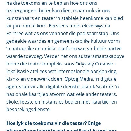
na die toekoms en te beplan hoe ons ons
teatergangers beter kan dien, maar ook vir ons
kunstenaars en teater ’n stabiele heenkome kan bied
vir jare om te kom. Eerstens moet ek verwys na
Fairtree wat as ons vennoot die pad saamstap. Ons
gedeelde waardes en gemeenskaplike kultuur vorm
’n natuurlike en unieke platform wat vir beide partye
waarde toevoeg. Verder het ons sustersmaatskappye
binne die teaterkompleks soos Odyssey Creative –
lokalisasie ateljees wat Internasionale oorklanking,
klank- en videowerk doen. Optog Media, ‘n digitale
agentskap vir alle digitale dienste, asook Seatme: ’n
nasionale kaartjieplatvorm wat vele ander teaters,
skole, feeste en instansies bedien met kaartjie- en
besprekingsdienste.
Hoe lyk die toekoms vir die teater? Enige
planne/hoogtepunte wat voorlê wat jy met ons