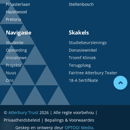
Pinasterlaan
Stellenbosch
Hazelwood
Pretoria
Navigasie
Skakels
Studente
Studiebeurslenings
Opvoeding
Donasiewinkel
Inisiatiewe
Triomf Kliniek
Projekte
Terugploeg
Nuus
Fairtree Atterbury Teater
Ons
18-A Sertifikate
©
Atterbury Trust
2026 | Alle regte voorbehou |
Privaatheidsbeleid | Bepalings & Voorwaardes
Geskep en ontwerp deur
OPTOG! Media
.