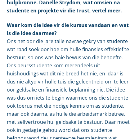
hulpbronne. Danelle Strydom, wat omsien na
studente en projekte vir die Trust, vertel meer.
Waar kom die idee vir die kursus vandaan en wat
is die idee daarmee?
Ons het oor die jare talle navrae gekry van studente
wat raad soek oor hoe om hulle finansies effektief te
bestuur, so ons was baie bewus van die behoefte.
Ons beursstudente kom merendeels uit
huishoudings wat dit nie breed het nie, en daar is
dus nie altyd vir hulle tuis die geleentheid om te leer
oor geldsake en finansiële beplanning nie. Die idee
was dus om iets te begin waarmee ons die studente
ook toerus met die nodige kennis om as studente,
maar ook daarna, as hulle die arbeidsmark betree,
met selfvertroue hul geldsake te bestuur. Daar moet
ook in gedagte gehou word dat ons studente
befonds word deur rentevrye beurslenings wat