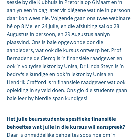
sessie by die Klubhuis in Pretoria op 6 Maart en ’n
aanlyn een ’n dag later vir diégene wat nie in persoon
daar kon wees nie. Volgende gaan ons twee webinare
hê op 8 Mei en 24 Julie, en die afsluiting sal op 28
Augustus in persoon, en 29 Augustus aanlyn
plaasvind. Ons is baie opgewonde oor die
aanbieders, wat ook die kursus ontwerp het. Prof
Bernadene de Clercq is ’n finansiële raadgewer en
ook ’n voltydse lektor by Unisa, Dr Linda Steyn is ’n
bedryfsielkundige en ook ’n lektor by Unisa en
Hendrik Crafford is ’n finansiële raadgewer wat ook
opleiding in sy veld doen. Ons glo die studente gaan
baie leer by hierdie span kundiges!
Het julle beursstudente spesifieke finansiële
behoeftes wat julle in die kursus wil aanspreek?
Daar is onmiddellike behoeftes soos hoe om ’n