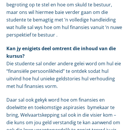
begroting op te stel en hoe om skuld te bestuur,
maar ons wil hiermee baie verder gaan om die
studente te bemagtig met ’n volledige handleiding
wat hulle sal wys hoe om hul finansies vanuit ’n nuwe
perspektief te bestuur .
Kan jy enigiets deel omtrent die inhoud van die
kursus?
Die studente sal onder andere gelei word om hul eie
“finansiële persoonlikheid” te ontdek sodat hul
uitvind hoe hul unieke geldstories hul verhouding
met hul finansies vorm.
Daar sal ook gekyk word hoe om finansies en
doelwitte en toekomstige aspirasies bymekaar te
bring, Welvaartskepping sal ook in die visier kom –
die kuns om jou geld verstandig te kan aanwend om
ook die lewe verantwoordelik te geniet terwyl jy vir