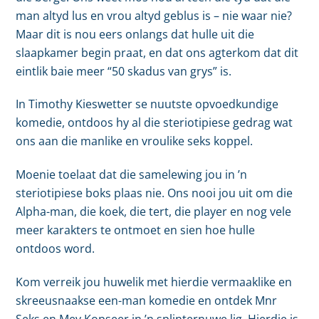
man altyd lus en vrou altyd geblus is – nie waar nie?
Maar dit is nou eers onlangs dat hulle uit die
slaapkamer begin praat, en dat ons agterkom dat dit
eintlik baie meer “50 skadus van grys” is.
In Timothy Kieswetter se nuutste opvoedkundige
komedie, ontdoos hy al die steriotipiese gedrag wat
ons aan die manlike en vroulike seks koppel.
Moenie toelaat dat die samelewing jou in ’n
steriotipiese boks plaas nie. Ons nooi jou uit om die
Alpha-man, die koek, die tert, die player en nog vele
meer karakters te ontmoet en sien hoe hulle
ontdoos word.
Kom verreik jou huwelik met hierdie vermaaklike en
skreeusnaakse een-man komedie en ontdek Mnr
Seks en Mev Kopseer in ’n splinternuwe lig. Hierdie is