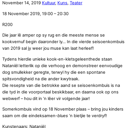
November
14
,
2019
Kultuur
,
Kuns
,
Teater
18 November 2019, 19:00 – 20:30
R200
Die jaar lê amper op sy rug en die meeste mense se
kookvernuf begin daaronder ly… In die vierde seisoenkombuis
van 2019 sal jy weer jou muse kan laat herleef!
Tydens hierdie unieke kook-en-kletsgeleenthede staan
Nataniël letterlik op die verhoog en demonstreer eenvoudige
dog smullekker geregte, terwyl hy die een spontane
spitsvondigheid na die ander kwytraak.
Die resepte van die betrokke aand se seisoenkombuis is na
die tyd in die voorportaal beskikbaar, en daarna ook op ons
webwerf – hou dit in ’n lêer vir volgende jaar!
Somerkombuis vind op 18 November plaas – bring jou kinders
saam om die eindeksamen-
blues
’n bietjie te verdryf!
Kunstenaars: Nataniël