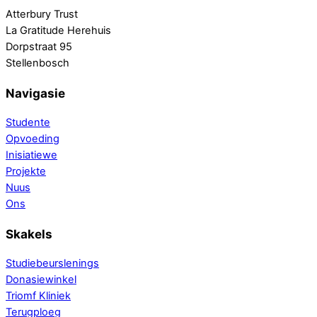
Atterbury Trust
La Gratitude Herehuis
Dorpstraat 95
Stellenbosch
Navigasie
Studente
Opvoeding
Inisiatiewe
Projekte
Nuus
Ons
Skakels
Studiebeurslenings
Donasiewinkel
Triomf Kliniek
Terugploeg