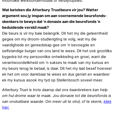
moontlike werksonderhoude of verblyfopsies.
Wat beteken die Atterbury Trustbeurs vir jou? Watter
argument sou jy inspan om aan voornemende beursfonds-
skenkers te bewys dat ’n donasie aan die beursfonds ’n
beduidende verskil maak?
Die beurs is vir my baie belangrik. Dit het my die geleentheid
gegee om my droom-studierigting te volg, wat my die
vaardighede en gereedskap gee om ’n bevoegde en
selfstandige burger van ons land te wees. Dit het ook grootliks
bygedra tot my persoonlike ontwikkeling en groei, want die
verantwoordelikheid om ’n sukses te maak van my kursus en
my beurs terug te betaal, is daar. Dit het my laat besef hoeveel
ek het om voor dankbaar te wees en dus geniet en waardeer
ek my kursus asook my tyd op Stellenbosch soveel meer.
Atterbury Trust is trots daarop dat ons baanbrekers kan help
om hul drome waar te maak. Jou donasie tot die beursfonds is
van onskatbare waarde. Om meer uit te vind, of te skenk,
kliek
hier.