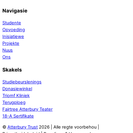
Navigasie
Studente
Opvoeding
Inisiatiewe
Projekte
Nuus
Ons
Skakels
Studiebeurslenings
Donasiewinkel
Triomf Kliniek
Terugploeg
Fairtree Atterbury Teater
18-A Sertifikate
©
Atterbury Trust
2026 | Alle regte voorbehou |