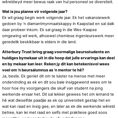
wêreldwyd meer bewus raak van hul personeel se diversiteit.
Wat is jou planne vir volgende jaar?
Ek wil graag begin werk volgende jaar. Ek het vakansiewerk
gedoen by ’n diamantmynmaatskappy in Kaapstad en sal dalk
daar probeer inkom. Ek sal graag in die Wes-Kaapse
omgewing wil werk, alhoewel chemiese ingenieurswerk meer
geredelik beskikbaar is elders in die land.
Atterbury Trust bring graag voormalige beursstudente en
huidiges bymekaar uit in die hoop dat julle ervarings kan deel
en by mekaar kan leer. Reken jy dit kan betekenisvol wees
voel om ’n beursalumnus as ’n mentor te hê?
Ja, beslis. Ek geniet dit om te luister na mense met meer
ondervinding as ek en dit sou baie insiggewend wees om te
hoor hoe my voorgangers die skuif van student na jong
werkende ervaar het. Dit sal lekker gewees het om iemand te
hê wat dieselfde paadjie as ek op universiteit gestap het en
wat kan raad en insig gee, en later as ek die werkende wêreld
betree, kan lei met raad en selfs met praktiese goed soos