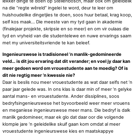
lekker dinge te doen op Stellenbosch, maar ook om geleidelik
na die “regte wêreld” ingelei te word, deur te leer om
huishoudelike dingetjies te doen, soos huur betaal, krag koop,
self kos maak… Die meeste van my tyd gaan in akademie
(finalejaar projekte, skripsie en so meer) en om vir oulaas die
tyd en vryheid van die studentelewe en nuwe ervarings saam
met my universiteitsvriende te kan beleef.
Ingenieurswese is tradisioneel ’n manlik-gedomineerde
veld… is dit jou ervaring dat dit verander; en voel jy daar kan
meer gedoen word om vrouestudente aan te moedig? Of is
dit nie regtig meer ’n kwessie nie?
Daar is beslis nou meer vrouestudente as wat daar selfs net ’n
paar jaar gelede was. In ons klas is daar min of meer ’n gelyke
aantal mans- en vrouestudente. Ander dissiplines, soos
bedryfsingenieurswese het byvoorbeeld weer meer vrouens
en meganiese ingenieurswese meer mans. Die bedryf is dalk
manlik gedomineer, maar ek glo dat daar oor die volgende
klompie jare ’n geleidelike skuif gaan kom omdat al meer
vrouestudente ingenieurswese kies en maatskappye