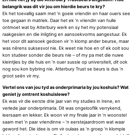
belangrik was dit vir jou om hierdie beurs te kry?
Ek het toevallig saam met ’n goeie vriendin en haar ouers see
toe gegaan in matriek. Daar het ek ’n vriendin van hulle
ontmoet wat by Atterbury werk en sy het my potensiaal
raakgesien en die inligting en aansoekvorms aangestuur. Ek
het voor dit aansoek gedoen vir ’n klomp ander beurse, maar
was nêrens suksesvol nie. Ek weet nie hoe en of ek ooit sou
kon studeer sonder die beurs nie – of my pa met die nuwe
kleintjies by die huis en ’n ouer sussie op universiteit,
dit
ook
nog sou kon bybring nie. Atterbury Trust se beurs is dus ’n
groot seën vir my.
Vertel ons van jou tyd as onderprimaria by jou koshuis? Wat
geniet jy omtrent koshuislewe?
Ek was vir die eerste drie jaar van my studies in Irene, en
verlede jaar onderprimaria. Dit was ongelooflik verrykend,
leersaam en lekker. Ek woon vir my finale jaar in ’n woonstel
saam met ’n paar vriendinne – ’n eerstejaardroom wat waar
geword het. Die idee is om vir oulaas as ’n groep ’n klompie