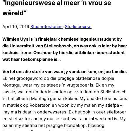
“Ingenieurswese al meer ’n vrou se
wêreld”
April
10
,
2019
Studentestories
,
Studiebeurse
Wilmien Uys is ’n finalejaar chemiese ingenieurstudent by
die Universiteit van Stellenbosch, en was ook ’n leier by haar
koshuis, Irene. Ons hoor by hierdie uitblinker-beursstudent
wat haar toekomsplanne is…
Vertel ons die storie van waar jy vandaan kom, en jou familie.
Ek het grootgeword op die pragtige plattelandse dorpie
Montagu, waar my pa steeds ’n vrugteboer is. Ek en my
sussie, wat nou ’n derdejaar teologie student op Stellenbosch
is, het albei in Montagu gematrikuleer. My oudste broer is tans
in matriek op Robertson en woon by my ma en my stiefpa –
my ma is daar ’n onderwyseres. Ek het ook ’n ouer stiefbroer
en stiefsuster aan my ma se kant, wat albei al werkend is. My
pa en my stiefma het pragtige blondekop, blouoog