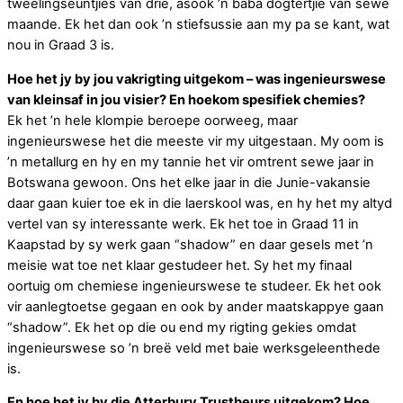
tweelingseuntjies van drie, asook ’n baba dogtertjie van sewe
maande. Ek het dan ook ’n stiefsussie aan my pa se kant, wat
nou in Graad 3 is.
Hoe het jy by jou vakrigting uitgekom – was ingenieurswese
van kleinsaf in jou visier? En hoekom spesifiek chemies?
Ek het ’n hele klompie beroepe oorweeg, maar
ingenieurswese het die meeste vir my uitgestaan. My oom is
’n metallurg en hy en my tannie het vir omtrent sewe jaar in
Botswana gewoon. Ons het elke jaar in die Junie-vakansie
daar gaan kuier toe ek in die laerskool was, en hy het my altyd
vertel van sy interessante werk. Ek het toe in Graad 11 in
Kaapstad by sy werk gaan “shadow” en daar gesels met ’n
meisie wat toe net klaar gestudeer het. Sy het my finaal
oortuig om chemiese ingenieurswese te studeer. Ek het ook
vir aanlegtoetse gegaan en ook by ander maatskappye gaan
“shadow”. Ek het op die ou end my rigting gekies omdat
ingenieurswese so ’n breë veld met baie werksgeleenthede
is.
En hoe het jy by die Atterbury Trustbeurs uitgekom? Hoe