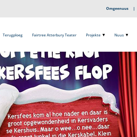
Omgeenuus
Terugploeg
Fairtree Atterbury Teater
Projekte
Nuus
O
Terugploeg
Fairtree Atterbury Teater
Projekte
Nuus