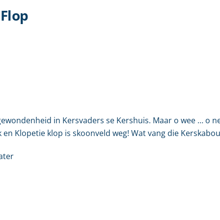
 Flop
ewondenheid in Kersvaders se Kershuis. Maar o wee … o nee… 
k en Klopetie klop is skoonveld weg! Wat vang die Kerskabo
ater