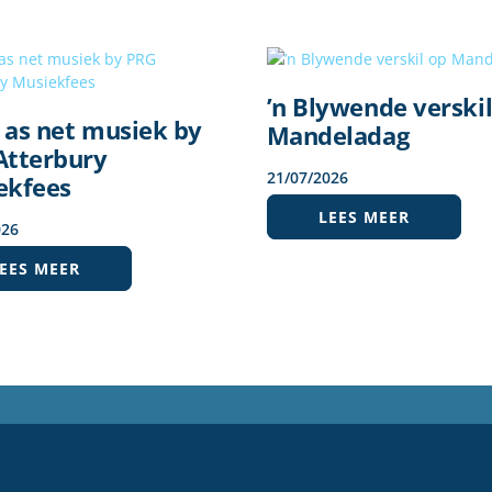
’n Blywende verski
 as net musiek by
Mandeladag
Atterbury
21
/
07
/
2026
ekfees
LEES MEER
026
EES MEER