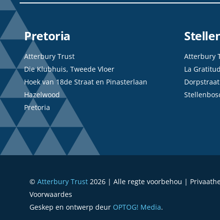
Pretoria
Stell
Atterbury Trust
Atterbury 
Die Klubhuis, Tweede Vloer
La Gratitu
Hoek van 18de Straat en Pinasterlaan
Dorpstraat
Hazelwood
Stellenbos
Pretoria
©
Atterbury Trust
2026 | Alle regte voorbehou | Privaath
Voorwaardes
Geskep en ontwerp deur
OPTOG! Media
.