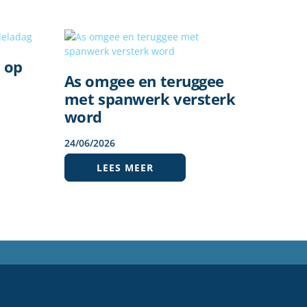
l op
As omgee en teruggee
met spanwerk versterk
word
24
/
06
/
2026
LEES MEER