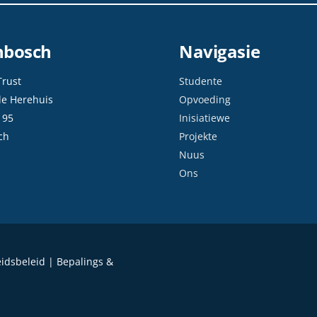
enbosch
Navigasie
Trust
Studente
de Herehuis
Opvoeding
 95
Inisiatiewe
ch
Projekte
Nuus
Ons
eidsbeleid | Bepalings &