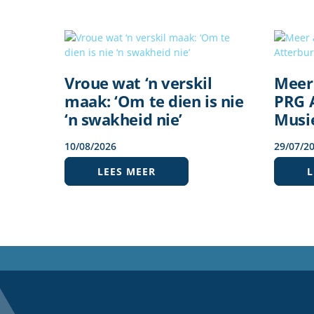
Vroue wat ‘n verskil
Meer
maak: ‘Om te dien is nie
PRG 
‘n swakheid nie’
Musi
10
/
08
/
2026
29
/
07
/
2
LEES MEER
L