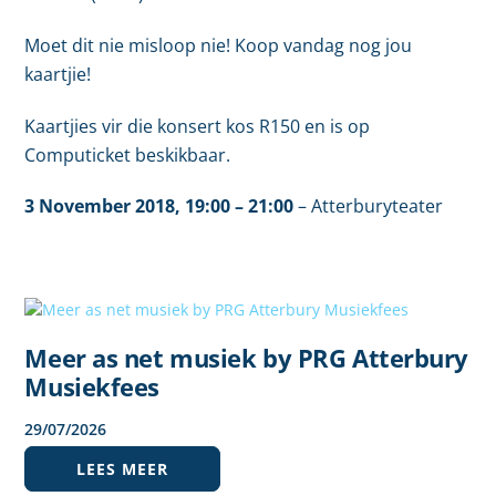
Moet dit nie misloop nie! Koop vandag nog jou
kaartjie!
Kaartjies vir die konsert kos R150 en is op
Computicket beskikbaar.
3 November
2018,
19:00
– 21:00
–
Atterburyteater
Meer as net musiek by PRG Atterbury
Musiekfees
29
/
07
/
2026
LEES MEER