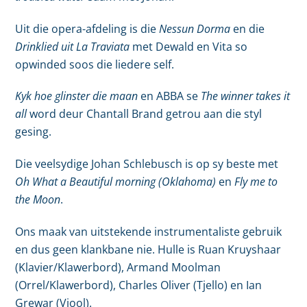
Uit die opera-afdeling is die
Nessun Dorma
en die
Drinklied uit La Traviata
met Dewald en Vita so
opwinded soos die liedere self.
Kyk hoe glinster die maan
en ABBA se
The winner takes
it
all
word deur Chantall Brand getrou aan die styl
gesing.
Die veelsydige Johan Schlebusch is op sy beste met
Oh What a Beautiful morning (Oklahoma)
en
Fly me to
the Moon
.
Ons maak van uitstekende instrumentaliste gebruik
en dus geen klankbane nie. Hulle is Ruan Kruyshaar
(Klavier/Klawerbord), Armand Moolman
(Orrel/Klawerbord), Charles Oliver (Tjello) en Ian
Grewar (Viool).