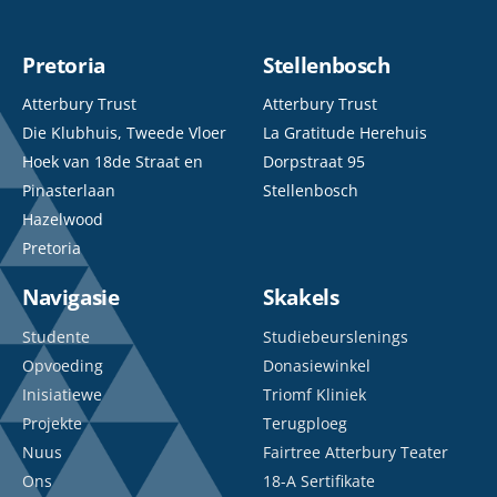
Pretoria
Stellenbosch
Atterbury Trust
Atterbury Trust
Die Klubhuis, Tweede Vloer
La Gratitude Herehuis
Hoek van 18de Straat en
Dorpstraat 95
Pinasterlaan
Stellenbosch
Hazelwood
Pretoria
Navigasie
Skakels
Studente
Studiebeurslenings
Opvoeding
Donasiewinkel
Inisiatiewe
Triomf Kliniek
Projekte
Terugploeg
Nuus
Fairtree Atterbury Teater
Ons
18-A Sertifikate