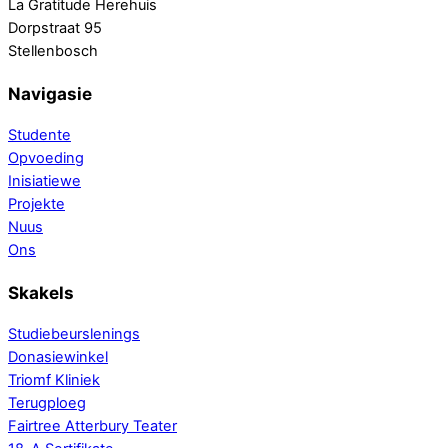
La Gratitude Herehuis
Dorpstraat 95
Stellenbosch
Navigasie
Studente
Opvoeding
Inisiatiewe
Projekte
Nuus
Ons
Skakels
Studiebeurslenings
Donasiewinkel
Triomf Kliniek
Terugploeg
Fairtree Atterbury Teater