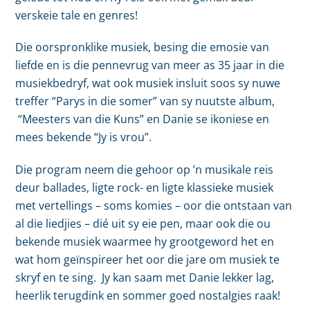
verskeie tale en genres!
Die oorspronklike musiek, besing die emosie van
liefde en is die pennevrug van meer as 35 jaar in die
musiekbedryf, wat ook musiek insluit soos sy nuwe
treffer “Parys in die somer” van sy nuutste album,
“Meesters van die Kuns” en Danie se ikoniese en
mees bekende “Jy is vrou”.
Die program neem die gehoor op ’n musikale reis
deur ballades, ligte rock- en ligte klassieke musiek
met vertellings – soms komies – oor die ontstaan van
al die liedjies – dié uit sy eie pen, maar ook die ou
bekende musiek waarmee hy grootgeword het en
wat hom geïnspireer het oor die jare om musiek te
skryf en te sing. Jy kan saam met Danie lekker lag,
heerlik terugdink en sommer goed nostalgies raak!