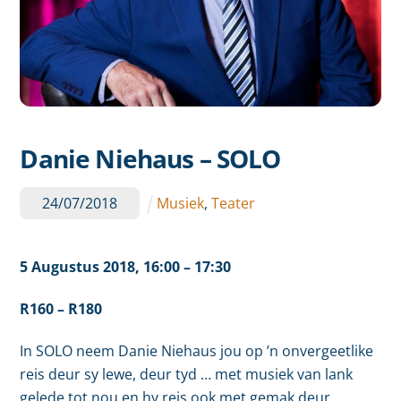
Danie Niehaus – SOLO
24
/
07
/
2018
Musiek
,
Teater
5 Augustus
2018,
16:00
– 17:30
R160 – R180
In SOLO neem Danie Niehaus jou op ’n onvergeetlike
reis deur sy lewe, deur tyd … met musiek van lank
gelede tot nou en hy reis ook met gemak deur