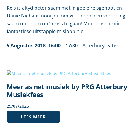
Reis is altyd beter saam met ’n goeie reisgenoot en
Danie Niehaus nooi jou om vir hierdie een vertoning,
saam met hom op ’n reis te gaan! Moet nie hierdie
fantastiese uitstappie misloop nie!
5 Augustus
2018,
16:00
– 17:30
–
Atterburyteater
Meer as net musiek by PRG Atterbury
Musiekfees
29
/
07
/
2026
LEES MEER