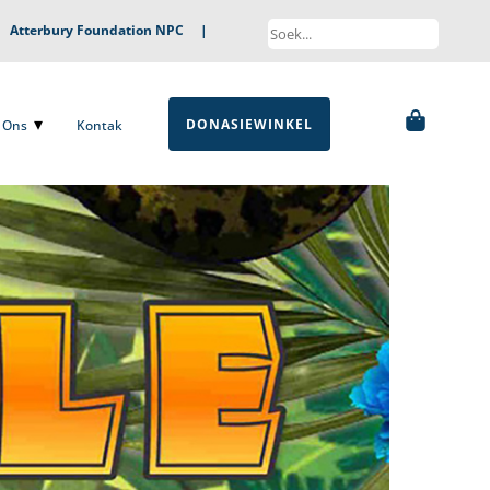
|
Atterbury Foundation NPC
|
DONASIEWINKEL
ns
Kontak
DONASIEWINKEL
Ons
Kontak