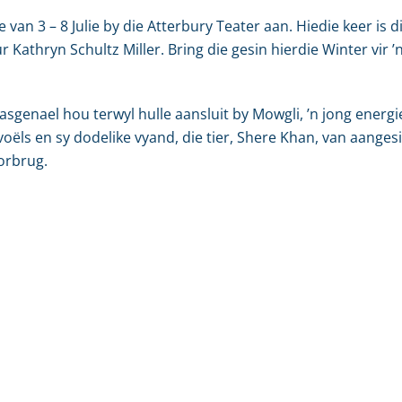
 van 3 – 8 Julie by die Atterbury Teater aan. Hiedie keer is 
Kathryn Schultz Miller. Bring die gesin hierdie Winter vir ’
vasgenael hou terwyl hulle aansluit by Mowgli, ’n jong ener
voëls en sy dodelike vyand, die tier, Shere Khan, van aange
orbrug.