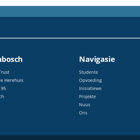
enbosch
Navigasie
Trust
Studente
de Herehuis
Opvoeding
 95
Inisiatiewe
ch
Projekte
Nuus
Ons