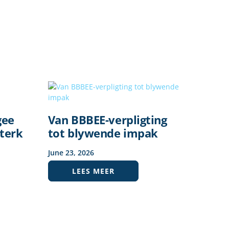
gee
Van BBBEE-verpligting
terk
tot blywende impak
June
23
,
2026
LEES MEER