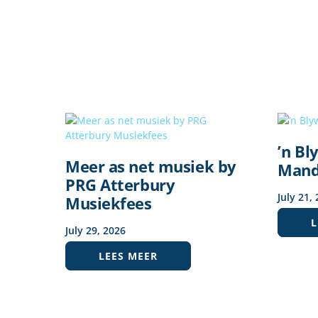
’n Bl
Meer as net musiek by
Mand
PRG Atterbury
July
21
,
Musiekfees
L
July
29
,
2026
LEES MEER