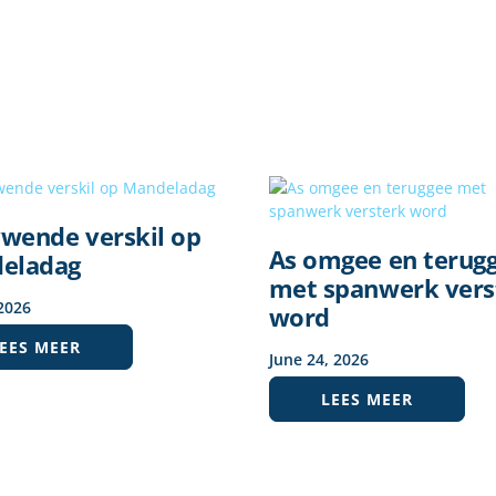
ywende verskil op
As omgee en terug
eladag
met spanwerk vers
2026
word
EES MEER
June
24
,
2026
LEES MEER