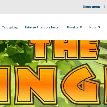
Omgeenuus
Terugploeg
Fairtree Atterbury Teater
Projekte
Nuus
O
Terugploeg
Fairtree Atterbury Teater
Projekte
Nuus