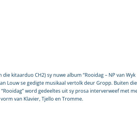
n die kitaarduo CH2) sy nuwe album “Rooidag – NP van Wyk
 van Louw se gedigte musikaal vertolk deur Gropp. Buiten die
 in “Rooidag” word gedeeltes uit sy prosa interverweef met
e vorm van Klavier, Tjello en Tromme.