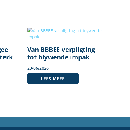
gee
Van BBBEE-verpligting
terk
tot blywende impak
23
/
06
/
2026
LEES MEER