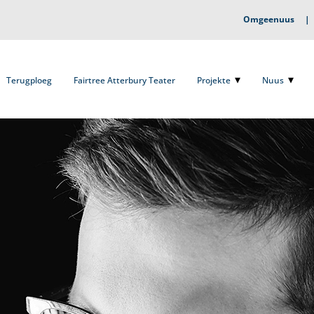
Omgeenuus
Terugploeg
Fairtree Atterbury Teater
Projekte
Nuus
O
Terugploeg
Fairtree Atterbury Teater
Projekte
Nuus