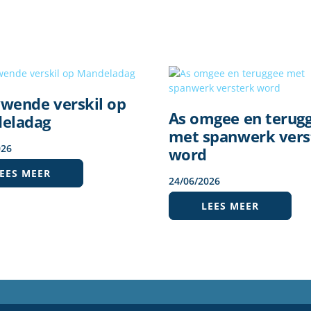
ywende verskil op
As omgee en terug
eladag
met spanwerk vers
026
word
EES MEER
24
/
06
/
2026
LEES MEER