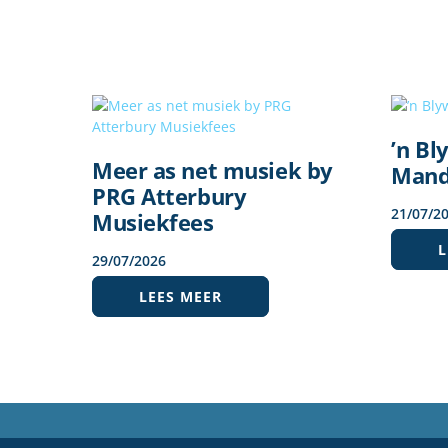
’n Bl
Meer as net musiek by
Mand
PRG Atterbury
21
/
07
/
2
Musiekfees
L
29
/
07
/
2026
LEES MEER