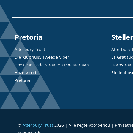
Pretoria
Stell
Atterbury Trust
Atterbury 
Die Klubhuis, Tweede Vloer
La Gratitu
Hoek van 18de Straat en Pinasterlaan
Dorpstraat
Hazelwood
Stellenbos
Pretoria
©
Atterbury Trust
2026 | Alle regte voorbehou | Privaath
Voorwaardes