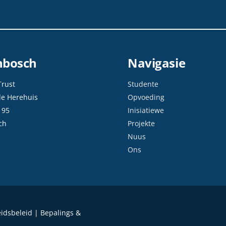
enbosch
Navigasie
Trust
Studente
de Herehuis
Opvoeding
 95
Inisiatiewe
ch
Projekte
Nuus
Ons
eidsbeleid | Bepalings &