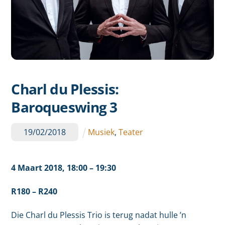
Charl du Plessis:
Baroqueswing 3
19
/
02
/
2018
Musiek
,
Teater
4 Maart 2018,
18:00
– 19:30
R180 – R240
Die Charl du Plessis Trio is terug nadat hulle ’n