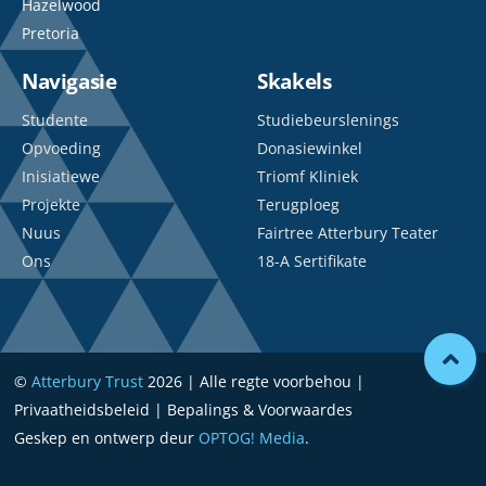
Hazelwood
Pretoria
Navigasie
Skakels
Studente
Studiebeurslenings
Opvoeding
Donasiewinkel
Inisiatiewe
Triomf Kliniek
Projekte
Terugploeg
Nuus
Fairtree Atterbury Teater
Ons
18-A Sertifikate
©
Atterbury Trust
2026 | Alle regte voorbehou |
Privaatheidsbeleid | Bepalings & Voorwaardes
Geskep en ontwerp deur
OPTOG! Media
.