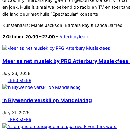
of Country” Barbara Ray, gee ’n ongelooflike konsert vir oud
en jonk. Hulle is almal wel bekend op radio en TV en toer tans
die land deur met hulle “Spectacular” konserte.
Kunstenaars: Manie Jackson, Barbara Ray & Lance James
2 Oktober
, 20:00 – 22:00
–
Atterburyteater
Meer as net musiek by PRG Atterbury Musiekfees
July
29
,
2026
LEES MEER
’n Blywende verskil op Mandeladag
July
21
,
2026
LEES MEER