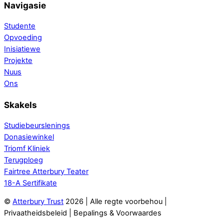
Navigasie
Studente
Opvoeding
Inisiatiewe
Projekte
Nuus
Ons
Skakels
Studiebeurslenings
Donasiewinkel
Triomf Kliniek
Terugploeg
Fairtree Atterbury Teater
18-A Sertifikate
©
Atterbury Trust
2026 | Alle regte voorbehou |
Privaatheidsbeleid | Bepalings & Voorwaardes