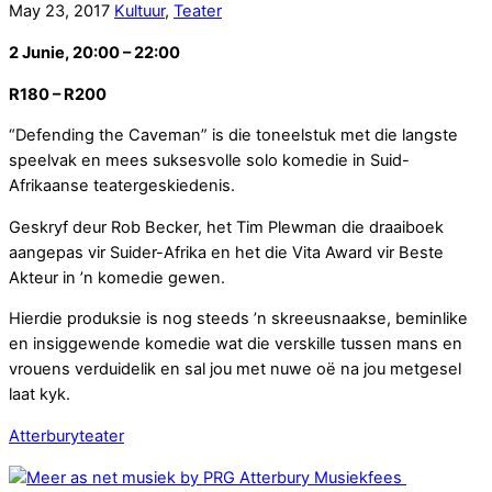
May
23
,
2017
Kultuur
,
Teater
2 Junie, 20:00 – 22:00
R180 – R200
“Defending the Caveman” is die toneelstuk met die langste
speelvak en mees suksesvolle solo komedie in Suid-
Afrikaanse teatergeskiedenis.
Geskryf deur Rob Becker, het Tim Plewman die draaiboek
aangepas vir Suider-Afrika en het die Vita Award vir Beste
Akteur in ’n komedie gewen.
Hierdie produksie is nog steeds ’n skreeusnaakse, beminlike
en insiggewende komedie wat die verskille tussen mans en
vrouens verduidelik en sal jou met nuwe oë na jou metgesel
laat kyk.
Atterburyteater