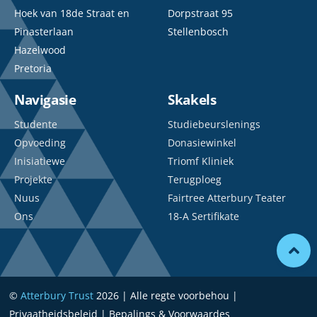
Hoek van 18de Straat en
Dorpstraat 95
Pinasterlaan
Stellenbosch
Hazelwood
Pretoria
Navigasie
Skakels
Studente
Studiebeurslenings
Opvoeding
Donasiewinkel
Inisiatiewe
Triomf Kliniek
Projekte
Terugploeg
Nuus
Fairtree Atterbury Teater
Ons
18-A Sertifikate
©
Atterbury Trust
2026 | Alle regte voorbehou |
Privaatheidsbeleid | Bepalings & Voorwaardes