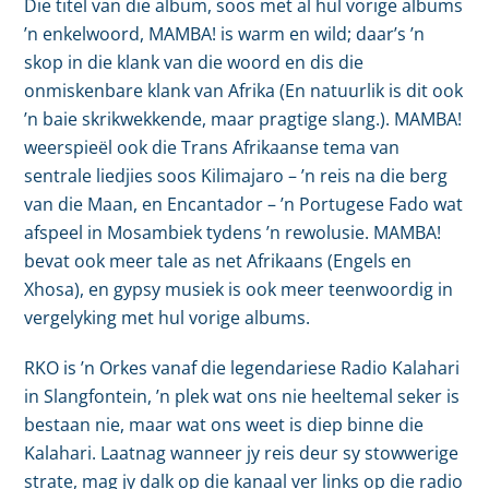
Die titel van die album, soos met al hul vorige albums
’n enkelwoord, MAMBA! is warm en wild; daar’s ’n
skop in die klank van die woord en dis die
onmiskenbare klank van Afrika (En natuurlik is dit ook
’n baie skrikwekkende, maar pragtige slang.). MAMBA!
weerspieël ook die Trans Afrikaanse tema van
sentrale liedjies soos Kilimajaro – ’n reis na die berg
van die Maan, en Encantador – ’n Portugese Fado wat
afspeel in Mosambiek tydens ’n rewolusie. MAMBA!
bevat ook meer tale as net Afrikaans (Engels en
Xhosa), en gypsy musiek is ook meer teenwoordig in
vergelyking met hul vorige albums.
RKO is ’n Orkes vanaf die legendariese Radio Kalahari
in Slangfontein, ’n plek wat ons nie heeltemal seker is
bestaan nie, maar wat ons weet is diep binne die
Kalahari. Laatnag wanneer jy reis deur sy stowwerige
strate, mag jy dalk op die kanaal ver links op die radio