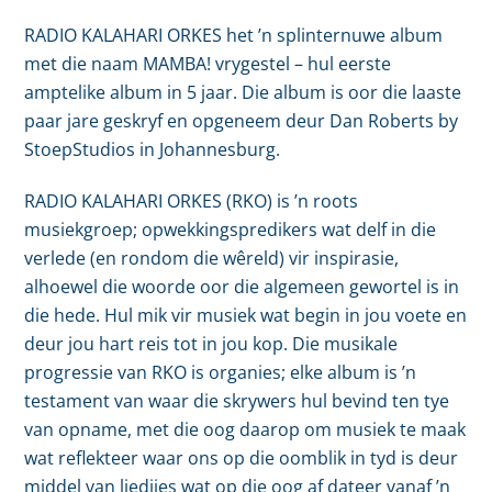
RADIO KALAHARI ORKES het ’n splinternuwe album
met die naam MAMBA! vrygestel – hul eerste
amptelike album in 5 jaar. Die album is oor die laaste
paar jare geskryf en opgeneem deur Dan Roberts by
StoepStudios in Johannesburg.
RADIO KALAHARI ORKES (RKO) is ’n roots
musiekgroep; opwekkingspredikers wat delf in die
verlede (en rondom die wêreld) vir inspirasie,
alhoewel die woorde oor die algemeen gewortel is in
die hede. Hul mik vir musiek wat begin in jou voete en
deur jou hart reis tot in jou kop. Die musikale
progressie van RKO is organies; elke album is ’n
testament van waar die skrywers hul bevind ten tye
van opname, met die oog daarop om musiek te maak
wat reflekteer waar ons op die oomblik in tyd is deur
middel van liedjies wat op die oog af dateer vanaf ’n