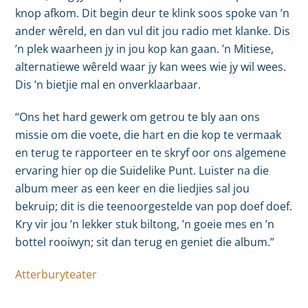
knop afkom. Dit begin deur te klink soos spoke van ’n
ander wêreld, en dan vul dit jou radio met klanke. Dis
’n plek waarheen jy in jou kop kan gaan. ’n Mitiese,
alternatiewe wêreld waar jy kan wees wie jy wil wees.
Dis ’n bietjie mal en onverklaarbaar.
“Ons het hard gewerk om getrou te bly aan ons
missie om die voete, die hart en die kop te vermaak
en terug te rapporteer en te skryf oor ons algemene
ervaring hier op die Suidelike Punt. Luister na die
album meer as een keer en die liedjies sal jou
bekruip; dit is die teenoorgestelde van pop doef doef.
Kry vir jou ’n lekker stuk biltong, ’n goeie mes en ’n
bottel rooiwyn; sit dan terug en geniet die album.”
Atterburyteater