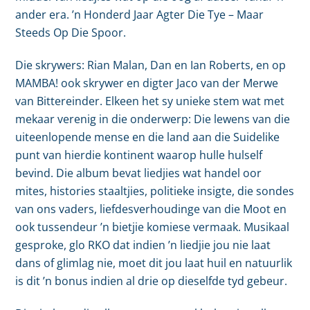
ander era. ’n Honderd Jaar Agter Die Tye – Maar
Steeds Op Die Spoor.
Die skrywers: Rian Malan, Dan en Ian Roberts, en op
MAMBA! ook skrywer en digter Jaco van der Merwe
van Bittereinder. Elkeen het sy unieke stem wat met
mekaar verenig in die onderwerp: Die lewens van die
uiteenlopende mense en die land aan die Suidelike
punt van hierdie kontinent waarop hulle hulself
bevind. Die album bevat liedjies wat handel oor
mites, histories staaltjies, politieke insigte, die sondes
van ons vaders, liefdesverhoudinge van die Moot en
ook tussendeur ’n bietjie komiese vermaak. Musikaal
gesproke, glo RKO dat indien ’n liedjie jou nie laat
dans of glimlag nie, moet dit jou laat huil en natuurlik
is dit ’n bonus indien al drie op dieselfde tyd gebeur.