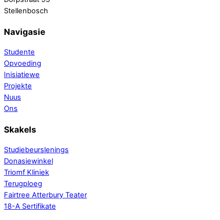
Stellenbosch
Navigasie
Studente
Opvoeding
Inisiatiewe
Projekte
Nuus
Ons
Skakels
Studiebeurslenings
Donasiewinkel
Triomf Kliniek
Terugploeg
Fairtree Atterbury Teater
18-A Sertifikate