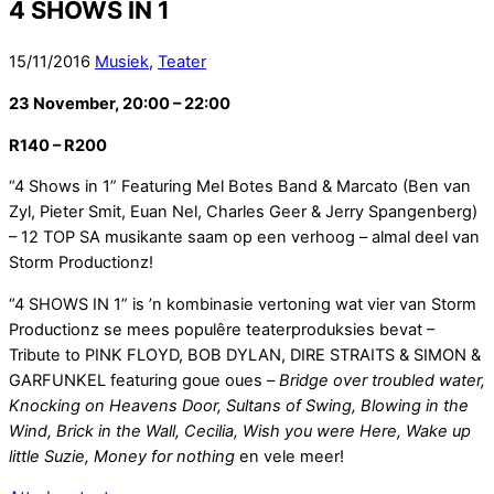
4 SHOWS IN 1
15
/
11
/
2016
Musiek
,
Teater
23 November, 20:00 –
22:00
R140 – R200
“4 Shows in 1” Featuring Mel Botes Band & Marcato (Ben van
Zyl, Pieter Smit, Euan Nel, Charles Geer & Jerry Spangenberg)
– 12 TOP SA musikante saam op een verhoog – almal deel van
Storm Productionz!
“4 SHOWS IN 1” is ’n kombinasie vertoning wat vier van Storm
Productionz se mees populêre teaterproduksies bevat –
Tribute to PINK FLOYD, BOB DYLAN, DIRE STRAITS & SIMON &
GARFUNKEL featuring goue oues –
Bridge over troubled water,
Knocking on Heavens Door, Sultans of Swing, Blowing in the
Wind, Brick in the Wall, Cecilia, Wish you were Here, Wake up
little Suzie, Money for nothing
en vele meer!