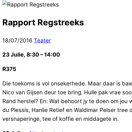
Rapport Regstreeks
18
/
07
/
2016
Teater
23 Julie, 8
:30
– 14
:00
R375
Die toekoms is vol onsekerhede. Maar daar is bai
Nico van Gijsen deur toe bring. Hulle pak vrae s
Rand herstel? En: Wat behoort jy te doen om jou 
du Plessis, Hanlie Retief en Waldimar Pelser tree
versnaperinge, tee of koffie en middagete in.