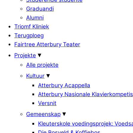
Graduandi
Alumni
Triomf Kliniek
Terugploeg
Fairtree Atterbury Teater
Projekte
Alle projekte
Kultuur
Atterbury Acappella
Atterbury Nasionale Klavierkompetis
Versnit
Gemeenskap
Kleuterskole voedingsprojek: Voed
Die Bosveld & Koffiebos