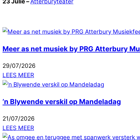
23 Julie –
Atterburyteater
Meer as net musiek by PRG Atterbury M
29
/
07
/
2026
LEES MEER
’n Blywende verskil op Mandeladag
21
/
07
/
2026
LEES MEER