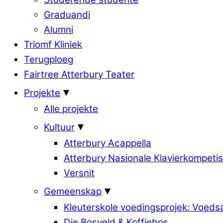
Graduandi
Alumni
Triomf Kliniek
Terugploeg
Fairtree Atterbury Teater
Projekte
Alle projekte
Kultuur
Atterbury Acappella
Atterbury Nasionale Klavierkompetis
Versnit
Gemeenskap
Kleuterskole voedingsprojek: Voed
Die Bosveld & Koffiebos