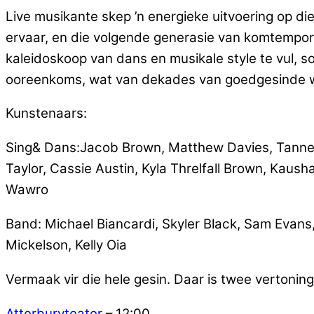
Live musikante skep ’n energieke uitvoering op di
ervaar, en die volgende generasie van komtemporê
kaleidoskoop van dans en musikale style te vul, s
ooreenkoms, wat van dekades van goedgesinde w
Kunstenaars:
Sing& Dans:Jacob Brown, Matthew Davies, Tanner 
Taylor, Cassie Austin, Kyla Threlfall Brown, Kaush
Wawro
Band: Michael Biancardi, Skyler Black, Sam Evans
Mickelson, Kelly Oia
Vermaak vir die hele gesin. Daar is twee vertonin
Atterburyteater
– 12:00