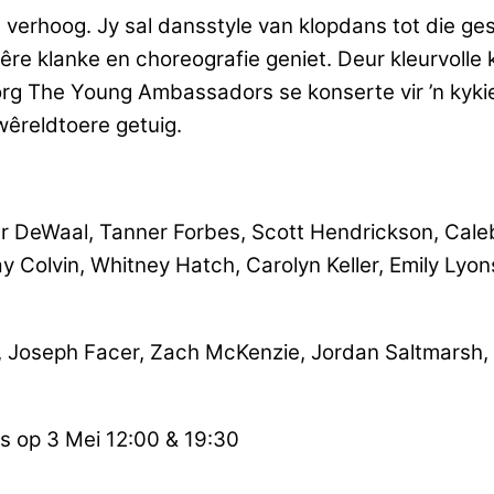
e verhoog. Jy sal dansstyle van klopdans tot die ge
re klanke en choreografie geniet. Deur kleurvolle 
org The Young Ambassadors se konserte vir ’n kykie 
êreldtoere getuig.
DeWaal, Tanner Forbes, Scott Hendrickson, Caleb 
ay Colvin, Whitney Hatch, Carolyn Keller, Emily Ly
, Joseph Facer, Zach McKenzie, Jordan Saltmarsh, 
gs op 3 Mei 12:00 & 19:30