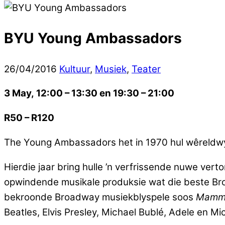
BYU Young Ambassadors
26
/
04
/
2016
Kultuur
,
Musiek
,
Teater
3 May, 12
:00
– 13
:30 en 19:30 – 21:00
R50 – R120
The Young Ambassadors het in 1970 hul wêreldwy
Hierdie jaar bring hulle ’n verfrissende nuwe ver
opwindende musikale produksie wat die beste Broad
bekroonde Broadway musiekblyspele soos
Mammia
Beatles, Elvis Presley, Michael Bublé, Adele en M