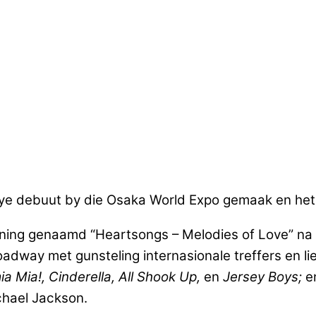
e debuut by die Osaka World Expo gemaak en het 
toning genaamd “Heartsongs – Melodies of Love” na 
way met gunsteling internasionale treffers en lief
 Mia!, Cinderella, All Shook Up,
en
Jersey Boys;
en
ichael Jackson.