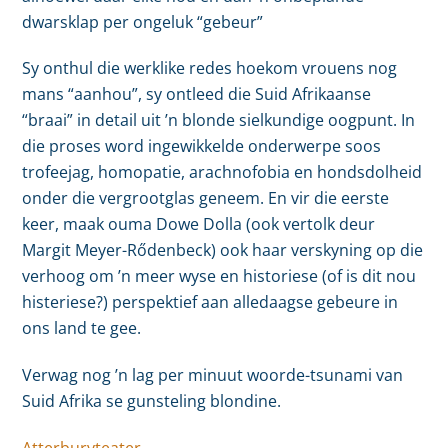
dwarsklap per ongeluk “gebeur”
Sy onthul die werklike redes hoekom vrouens nog
mans “aanhou”, sy ontleed die Suid Afrikaanse
“braai” in detail uit ’n blonde sielkundige oogpunt. In
die proses word ingewikkelde onderwerpe soos
trofeejag, homopatie, arachnofobia en hondsdolheid
onder die vergrootglas geneem. En vir die eerste
keer, maak ouma Dowe Dolla (ook vertolk deur
Margit Meyer-Rődenbeck) ook haar verskyning op die
verhoog om ’n meer wyse en historiese (of is dit nou
histeriese?) perspektief aan alledaagse gebeure in
ons land te gee.
Verwag nog ’n lag per minuut woorde-tsunami van
Suid Afrika se gunsteling blondine.
Atterburyteater