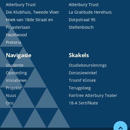
Atterbury Trust
Atterbury Trust
Die Klubhuis, Tweede Vloer
La Gratitude Herehuis
Hoek van 18de Straat en
Dorpstraat 95
Pinasterlaan
Stellenbosch
Hazelwood
Pretoria
Navigasie
Skakels
Studente
Studiebeurslenings
Opvoeding
Donasiewinkel
Inisiatiewe
Triomf Kliniek
Projekte
Terugploeg
Nuus
Fairtree Atterbury Teater
Ons
18-A Sertifikate