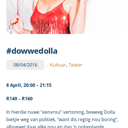
#dowwedolla
08
/
04
/
2016
Kultuur
,
Teater
8 April,
20:00
–
21:15
R140 – R160
In hierdie nuwe “eenvrou” vertoning, beweeg Dolla
bietjie weg van politiek, “want dis regtig nou boring”,
alhoewel daar elke nou en dan ’n onbeplande