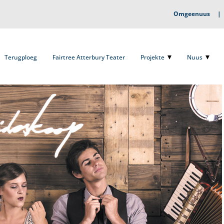
Omgeenuus
Terugploeg
Fairtree Atterbury Teater
Projekte
Nuus
O
Terugploeg
Fairtree Atterbury Teater
Projekte
Nuus