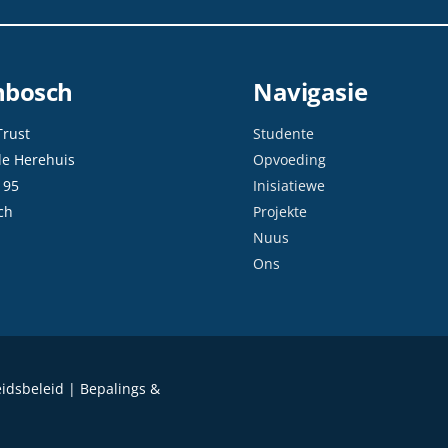
enbosch
Navigasie
Trust
Studente
de Herehuis
Opvoeding
 95
Inisiatiewe
ch
Projekte
Nuus
Ons
eidsbeleid | Bepalings &