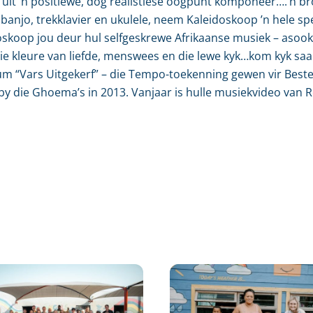
 uit ’n positiewe, dog realistiese oogpunt komponeer….’n 
 banjo, trekklavier en ukulele, neem Kaleidoskoop ’n hele 
idoskoop jou deur hul selfgeskrewe Afrikaanse musiek – aso
die kleure van liefde, menswees en die lewe kyk…kom kyk sa
um “Vars Uitgekerf” – die Tempo-toekenning gewen vir Bes
 die Ghoema’s in 2013. Vanjaar is hulle musiekvideo van 