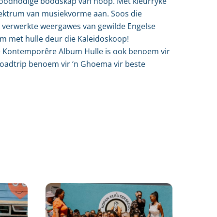
broodnodige boodskap van hoop. Met kleurryke
spektrum van musiekvorme aan. Soos die
ok verwerkte weergawes van gewilde Engelse
am met hulle deur die Kaleidoskoop!
te Kontemporêre Album Hulle is ook benoem vir
Roadtrip benoem vir ‘n Ghoema vir beste