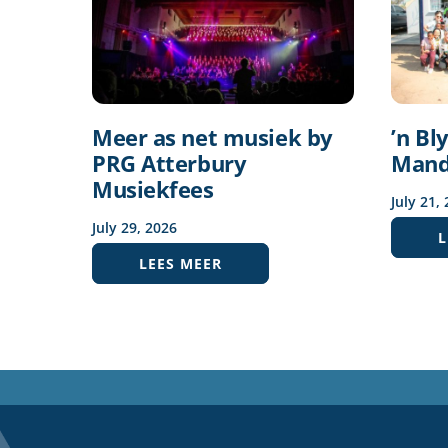
Meer as net musiek by
’n Bl
PRG Atterbury
Mand
Musiekfees
July
21
,
July
29
,
2026
L
LEES MEER