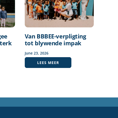
gee
Van BBBEE-verpligting
terk
tot blywende impak
June
23
,
2026
LEES MEER