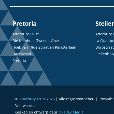
Pretoria
Stell
Atterbury Trust
Atterbury 
Die Klubhuis, Tweede Vloer
La Gratitu
Hoek van 18de Straat en Pinasterlaan
Dorpstraat
Hazelwood
Stellenbos
Pretoria
©
Atterbury Trust
2026 | Alle regte voorbehou | Privaath
Voorwaardes
Geskep en ontwerp deur
OPTOG! Media
.