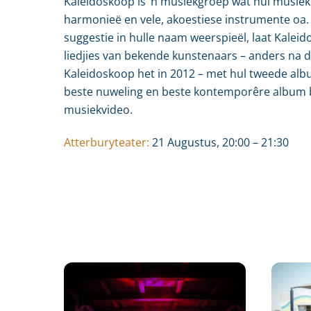
Kaleidoskoop is ‘n musiekgroep wat hul musiek
harmonieë en vele, akoestiese instrumente oa.
suggestie in hulle naam weerspieël, laat Kale
liedjies van bekende kunstenaars – anders na 
Kaleidoskoop het in 2012 – met hul tweede alb
beste nuweling en beste kontemporêre album by
musiekvideo.
Atterburyteater:
21 Augustus, 20:00
–
21:30