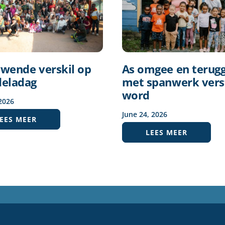
ywende verskil op
As omgee en terug
eladag
met spanwerk vers
word
2026
June
24
,
2026
EES MEER
LEES MEER