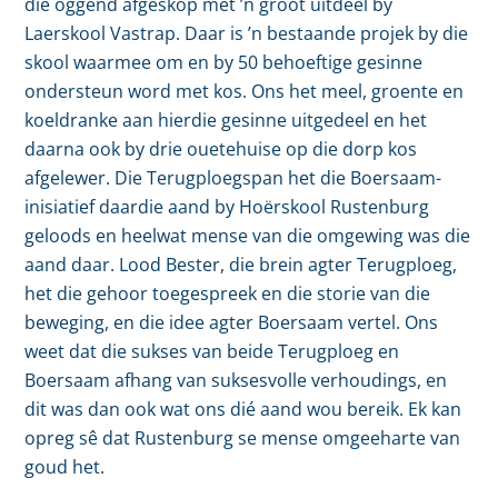
die oggend afgeskop met ’n groot uitdeel by
Laerskool Vastrap. Daar is ’n bestaande projek by die
skool waarmee om en by 50 behoeftige gesinne
ondersteun word met kos. Ons het meel, groente en
koeldranke aan hierdie gesinne uitgedeel en het
daarna ook by drie ouetehuise op die dorp kos
afgelewer. Die Terugploegspan het die Boersaam-
inisiatief daardie aand by Hoërskool Rustenburg
geloods en heelwat mense van die omgewing was die
aand daar. Lood Bester, die brein agter Terugploeg,
het die gehoor toegespreek en die storie van die
beweging, en die idee agter Boersaam vertel. Ons
weet dat die sukses van beide Terugploeg en
Boersaam afhang van suksesvolle verhoudings, en
dit was dan ook wat ons dié aand wou bereik. Ek kan
opreg sê dat Rustenburg se mense omgeeharte van
goud het.