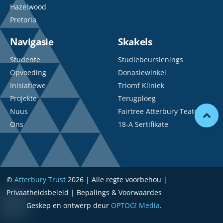
Hazelwood
Pretoria
Navigasie
Skakels
Studente
Studiebeurslenings
Opvoeding
Donasiewinkel
Inisiatiewe
Triomf Kliniek
Projekte
Terugploeg
Nuus
Fairtree Atterbury Teater
Ons
18-A Sertifikate
©
Atterbury Trust
2026 | Alle regte voorbehou |
Privaatheidsbeleid | Bepalings & Voorwaardes
Geskep en ontwerp deur
OPTOG! Media
.