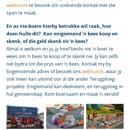
webtuiste
te besoek om sodoende kontak met die
span te maak.
En as nie-boere hierby betrokke wil raak, hoe
doen hulle dit? Kan enigiemand ’n bees koop en
skenk, of die geld skenk vir ’n bees?
Almal is welkom en ja, jy hoef beslis nie ’n boer te
wees om ’n bees te koop of te skenk nie. Jy kan selfs
net bydra tot die prys van ’n bees. Kontak my by
bogenoemde adres of besoek ons
webtuiste
, waar jy
ook meer kan uitvind oor al die ander Terugploeg-
projekte. Enigiemand kan deelneem, en terugploeg in
hul gemeenskap. Kom boersaam en maak ’n verskil!