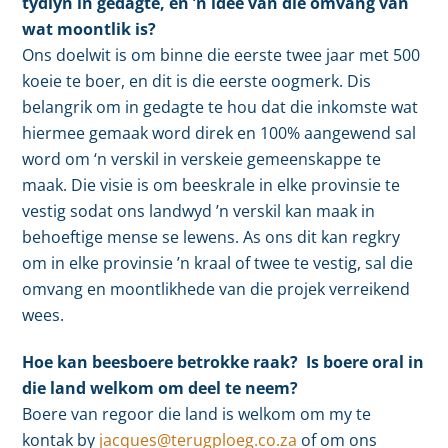
tydlyn in gedagte, en ’n idee van die omvang van
wat moontlik is?
Ons doelwit is om binne die eerste twee jaar met 500
koeie te boer, en dit is die eerste oogmerk. Dis
belangrik om in gedagte te hou dat die inkomste wat
hiermee gemaak word direk en 100% aangewend sal
word om ‘n verskil in verskeie gemeenskappe te
maak. Die visie is om beeskrale in elke provinsie te
vestig sodat ons landwyd ’n verskil kan maak in
behoeftige mense se lewens. As ons dit kan regkry
om in elke provinsie ’n kraal of twee te vestig, sal die
omvang en moontlikhede van die projek verreikend
wees.
Hoe kan beesboere betrokke raak? Is boere oral in
die land welkom om deel te neem?
Boere van regoor die land is welkom om my te
kontak by
jacques@terugploeg.co.za
of om ons