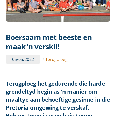
Boersaam met beeste en
maak ’n verskil!
05
/
05
/
2022
Terugploeg
Terugploeg het gedurende die harde
grendeltyd begin as ’n manier om
maaltye aan behoeftige gesinne in die
Pretoria-omgewing te verskaf.
Bykans twee jaar en baie tonne