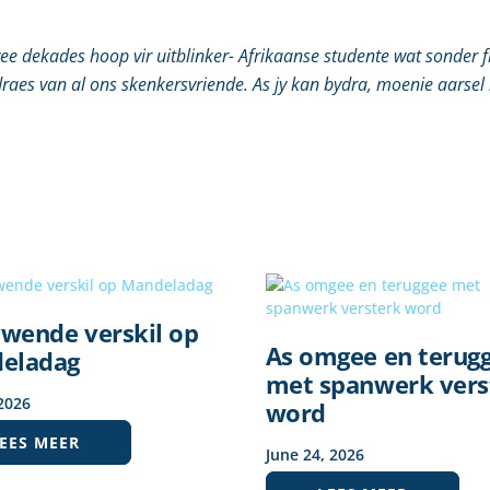
ee dekades hoop vir uitblinker- Afrikaanse studente wat sonder fi
aes van al ons skenkersvriende. As jy kan bydra, moenie aarsel 
ywende verskil op
As omgee en terug
eladag
met spanwerk vers
2026
word
EES MEER
June
24
,
2026