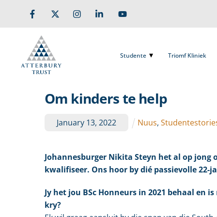
Skip
to
Studente
Triomf Kliniek
content
Studente
Triomf Kliniek
Om kinders te help
January
13
,
2022
Nuus
,
Studentestorie
Johannesburger Nikita Steyn het al op jong o
kwalifiseer. Ons hoor by dié passievolle 22-j
Jy het jou BSc Honneurs in 2021 behaal en is
kry?