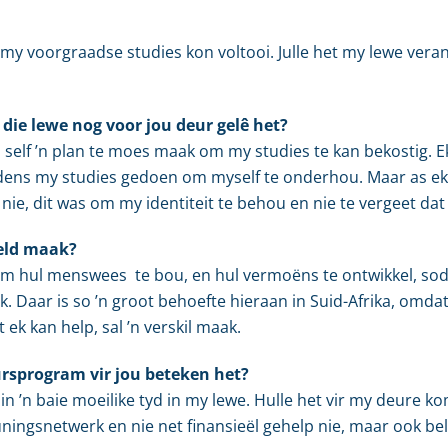
k my voorgraadse studies kon voltooi. Julle het my lewe vera
 die lewe nog voor jou deur gelê het?
om self ’n plan te moes maak om my studies te kan bekostig.
ens my studies gedoen om myself te onderhou. Maar as ek t
ie, dit was om my identiteit te behou en nie te vergeet dat
reld maak?
 om hul menswees te bou, en hul vermoëns te ontwikkel, sod
 Daar is so ’n groot behoefte hieraan in Suid-Afrika, omda
ek kan help, sal ’n verskil maak.
ursprogram vir jou beteken het?
n ’n baie moeilike tyd in my lewe. Hulle het vir my deure 
ningsnetwerk en nie net finansieël gehelp nie, maar ook be