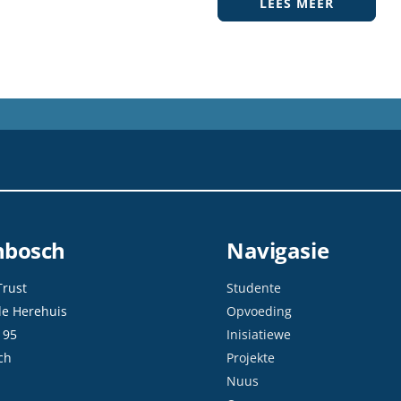
LEES MEER
enbosch
Navigasie
Trust
Studente
de Herehuis
Opvoeding
 95
Inisiatiewe
ch
Projekte
Nuus