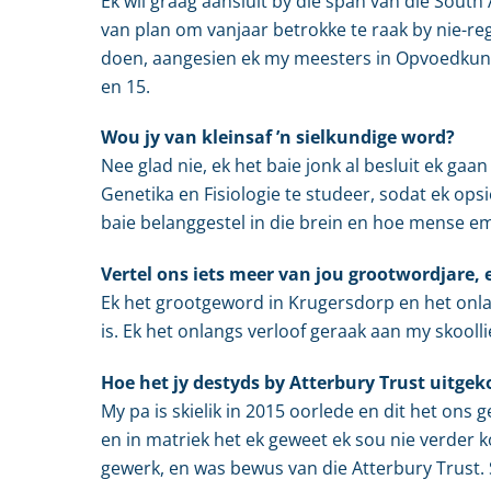
Ek wil graag aansluit by die span van die Sout
van plan om vanjaar betrokke te raak by nie-r
doen, aangesien ek my meesters in Opvoedkundig
en 15.
Wou jy van kleinsaf ’n sielkundige word?
Nee glad nie, ek het baie jonk al besluit ek gaa
Genetika en Fisiologie te studeer, sodat ek ops
baie belanggestel in die brein en hoe mense emos
Vertel ons iets meer van jou grootwordjare, 
Ek het grootgeword in Krugersdorp en het onl
is. Ek het onlangs verloof geraak aan my skool
Hoe het jy destyds by Atterbury Trust uitge
My pa is skielik in 2015 oorlede en dit het on
en in matriek het ek geweet ek sou nie verder
gewerk, en was bewus van die Atterbury Trust. 