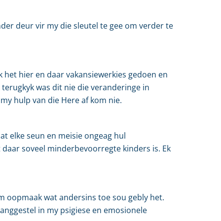
nder deur vir my die sleutel te gee om verder te
 Ek het hier en daar vakansiewerkies gedoen en
erugkyk was dit nie die veranderinge in
 my hulp van die Here af kom nie.
at elke seun en meisie ongeag hul
t daar soveel minderbevoorregte kinders is. Ek
kom oopmaak wat andersins toe sou gebly het.
langgestel in my psigiese en emosionele