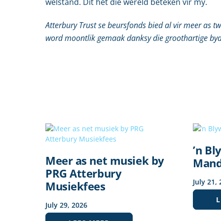
welstand. Dit het die wêreld beteken vir my.
Atterbury Trust se beursfonds bied al vir meer as tw
word moontlik gemaak danksy die groothartige bydr
’n Bl
Meer as net musiek by
Mand
PRG Atterbury
July
21
,
Musiekfees
L
July
29
,
2026