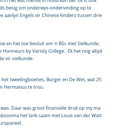
form het wat mense in nood kan bel. Ek is ook
eeds besig om onderwys-ondervinding op te
e aanlyn Engels vir Chinese kinders tussen drie
nie en het toe besluit om ’n BSc met Sielkunde,
ie Honneurs by Varsity College. Ek het nog altyd
e vir sielkunde.
het tweelingboeties, Burger en De Wet, wat 25
in Hermanus te trou.
r was. Daar was groot finansiële druk op my ma
e skoonma het lank saam met Louis van der Watt
urspaneel.