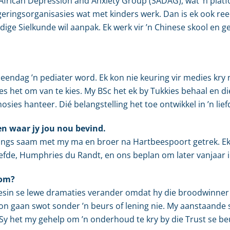
h African Depression and Anxiety Group (SADAG), wat ’n plat
egeringsorganisasies wat met kinders werk. Dan is ek ook r
e Sielkunde wil aanpak. Ek werk vir ’n Chinese skool en ge
n eendag ’n pediater word. Ek kon nie keuring vir medies kry 
ies het om van te kies. My BSc het ek by Tukkies behaal en d
ies hanteer. Dié belangstelling het toe ontwikkel in ’n liefd
en waar jy jou nou bevind.
angs saam met my ma en broer na Hartbeespoort getrek. Ek 
liefde, Humphries du Randt, en ons beplan om later vanjaar 
kom?
s gesin se lewe dramaties verander omdat hy die broodwinne
 kon gaan swot sonder ’n beurs of lening nie. My aanstaand
Sy het my gehelp om ’n onderhoud te kry by die Trust se be