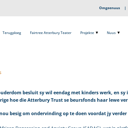
Omgeenuus
Terugploeg
Fairtree Atterbury Teater
Projekte
Nuus
O
Terugploeg
Fairtree Atterbury Teater
Projekte
Nuus
s
uderdom besluit sy wil eendag met kinders werk, en sy is
arige hoe die Atterbury Trust se beursfonds haar lewe ve
 nou besig om ondervinding op te doen voordat jy verder 