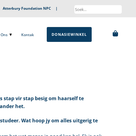
|
Atterbury Foundation NPC
|
DONASIEWINKEL
ns
Kontak
DONASIEWINKEL
Ons
Kontak
 stap vir stap besig om haarself te
rander het.
studeer. Wat hoop jy om alles uitgerig te