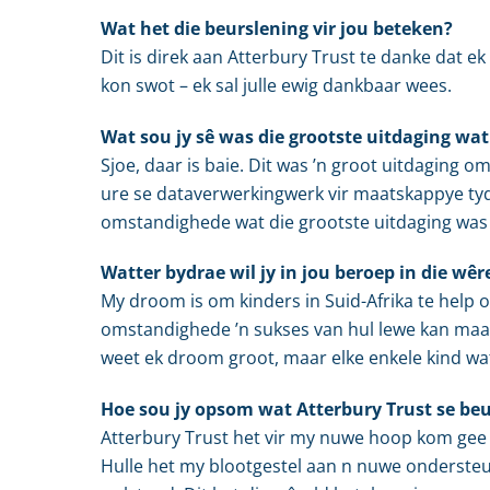
Wat het die beurslening vir jou beteken?
Dit is direk aan Atterbury Trust te danke dat e
kon swot – ek sal julle ewig dankbaar wees.
Wat sou jy sê was die grootste uitdaging wat
Sjoe, daar is baie. Dit was ’n groot uitdaging 
ure se dataverwerkingwerk vir maatskappye tyd
omstandighede wat die grootste uitdaging was n
Watter bydrae wil jy in jou beroep in die wê
My droom is om kinders in Suid-Afrika te help
omstandighede ’n sukses van hul lewe kan maak.
weet ek droom groot, maar elke enkele kind wat 
Hoe sou jy opsom wat Atterbury Trust se be
Atterbury Trust het vir my nuwe hoop kom gee i
Hulle het my blootgestel aan n nuwe ondersteu