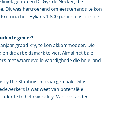
liniek gehou en Dr Gys de Necker, die
gee. Dit was hartroerend om eerstehands te kon
Pretoria het. Bykans 1 800 pasiënte is oor die
tudente gevier?
vanjaar graad kry, te kon akkommodeer. Die
 en die arbeidsmark te vier. Almal het baie
lers met waardevolle vaardighede die hele land
e by Die Klubhuis ’n draai gemaak. Dit is
edewerkers is wat weet van potensiële
tudente te help werk kry. Van ons ander