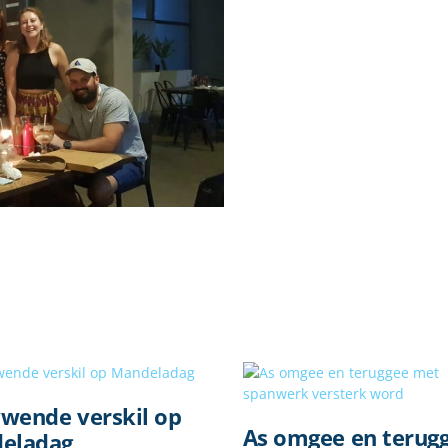
ywende verskil op
As omgee en terug
eladag