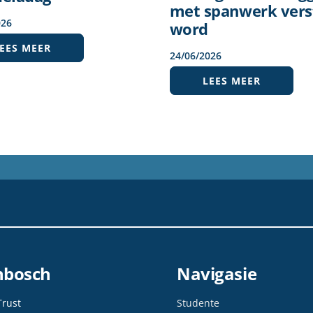
met spanwerk vers
026
word
EES MEER
24
/
06
/
2026
LEES MEER
enbosch
Navigasie
Trust
Studente