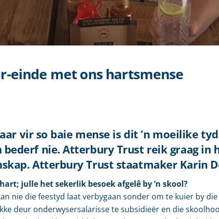
aar-einde met ons hartsmense
maar vir so baie mense is dit ’n moeilike t
ederf nie. Atterbury Trust reik graag in hi
skap. Atterbury Trust staatmaker Karin D
hart; julle het sekerlik besoek afgelê by ’n skool?
 kan nie die feestyd laat verbygaan sonder om te kuier by die
rokke deur onderwysersalarisse te subsidieër en die skoolhoo