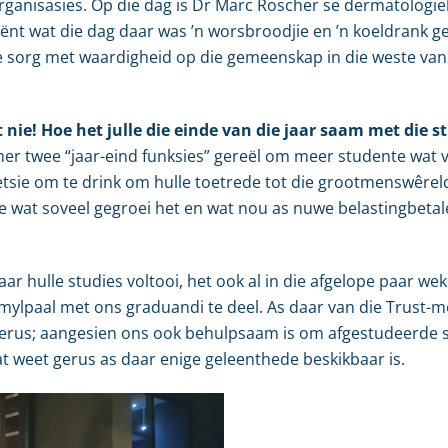
anisasies. Op die dag is Dr Marc Roscher se dermatologiek
siënt wat die dag daar was ’n worsbroodjie en ’n koeldrank 
se sorg met waardigheid op die gemeenskap in die weste van 
 nie! Hoe het julle die einde van die jaar saam met die s
r twee “jaar-eind funksies” gereël om meer studente wat 
etsie om te drink om hulle toetrede tot die grootmenswêreld
epie wat soveel gegroei het en wat nou as nuwe belastingbeta
r hulle studies voltooi, het ook al in die afgelope paar wek
ylpaal met ons graduandi te deel. As daar van die Trust-m
erus; aangesien ons ook behulpsaam is om afgestudeerde s
at weet gerus as daar enige geleenthede beskikbaar is.