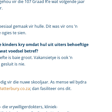
gehou vir die 107 Graad R’e wat volgende jaar
r.
esiaal gemaak vir hulle. Dit was vir ons ’n
 ogies te sien.
e kinders kry omdat hul uit uiters behoeftige
wat voedsel betref?
fte is baie groot. Vakansietye is ook ’n
esluit is nie.
odig vir die nuwe skooljaar. As mense wil bydra
@atterbury.co.za
; dan fasiliteer ons dit.
die vrywilligerdokters, kliniek-