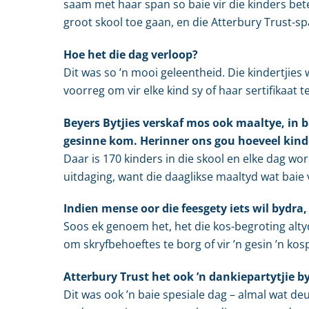
saam met haar span so baie vir die kinders bet
groot skool toe gaan, en die Atterbury Trust-sp
Hoe het die dag verloop?
Dit was so ’n mooi geleentheid. Die kindertjies 
voorreg om vir elke kind sy of haar sertifikaat
Beyers Bytjies verskaf mos ook maaltye, in ba
gesinne kom. Herinner ons gou hoeveel kinde
Daar is 170 kinders in die skool en elke dag wor
uitdaging, want die daaglikse maaltyd wat baie va
Indien mense oor die feesgety iets wil bydra,
Soos ek genoem het, het die kos-begroting altyd
om skryfbehoeftes te borg of vir ’n gesin ’n kos
Atterbury Trust het ook ’n dankiepartytjie b
Dit was ook ’n baie spesiale dag – almal wat deur