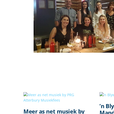
’n Bl
Meer as net musiek by
Mand