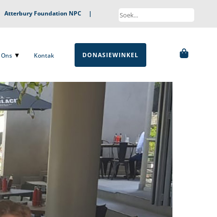
|
Atterbury Foundation NPC
|
DONASIEWINKEL
ns
Kontak
DONASIEWINKEL
Ons
Kontak