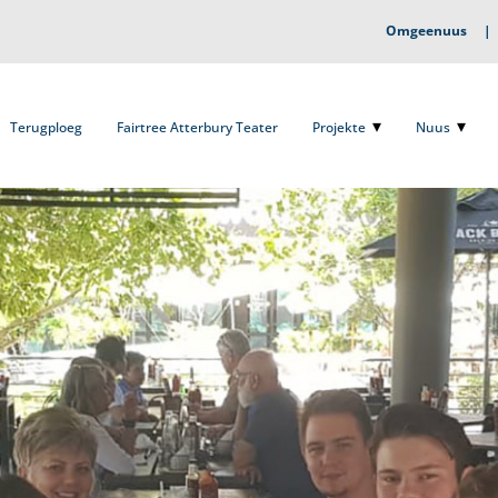
Omgeenuus
Terugploeg
Fairtree Atterbury Teater
Projekte
Nuus
O
Terugploeg
Fairtree Atterbury Teater
Projekte
Nuus