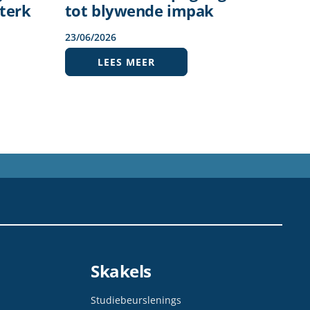
terk
tot blywende impak
23
/
06
/
2026
LEES MEER
Skakels
Studiebeurslenings