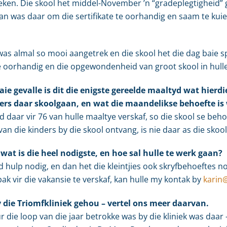
eken. Die skool het middel-November ’n “gradeplegtigheid” 
an was daar om die sertifikate te oorhandig en saam te kuie
was almal so mooi aangetrek en die skool het die dag baie sp
 te oorhandig en die opgewondenheid van groot skool in hulle
ie gevalle is dit die enigste gereelde maaltyd wat hierdi
rs daar skoolgaan, en wat die maandelikse behoefte is 
d daar vir 76 van hulle maaltye verskaf, so die skool se behoe
n die kinders by die skool ontvang, is nie daar as die skool g
 wat is die heel nodigste, en hoe sal hulle te werk gaan?
 hulp nodig, en dan het die kleintjies ook skryfbehoeftes n
pak vir die vakansie te verskaf, kan hulle my kontak by
karin
y die Triomfkliniek gehou – vertel ons meer daarvan.
 die loop van die jaar betrokke was by die kliniek was daar – 