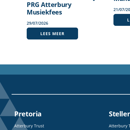
PRG Atterbury
21
/
07
/
2
Musiekfees
L
29
/
07
/
2026
LEES MEER
Pretoria
Stell
Atterbury Trust
Atterbury 