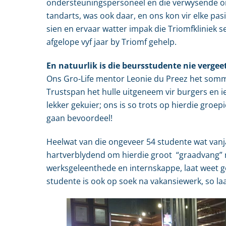
ondersteuningspersoneel en die verwysende org
tandarts, was ook daar, en ons kon vir elke pa
sien en ervaar watter impak die Triomfkliniek 
afgelope vyf jaar by Triomf gehelp.
En natuurlik is die beursstudente nie vergeet
Ons Gro-Life mentor Leonie du Preez het somme
Trustspan het hulle uitgeneem vir burgers en i
lekker gekuier; ons is so trots op hierdie gro
gaan bevoordeel!
Heelwat van die ongeveer 54 studente wat vanjaa
hartverblydend om hierdie groot “graadvang” m
werksgeleenthede en internskappe, laat weet g
studente is ook op soek na vakansiewerk, so la