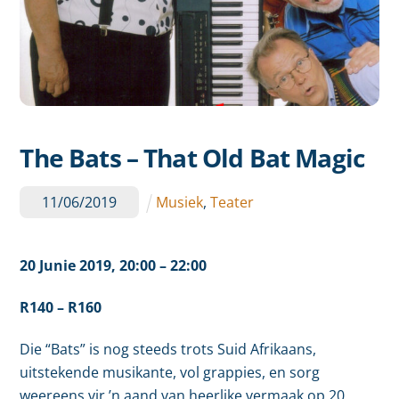
The Bats – That Old Bat Magic
11
/
06
/
2019
Musiek
,
Teater
20 Junie 2019
, 20
:00
– 22:00
R
140 – R160
Die “Bats” is nog steeds trots Suid Afrikaans,
uitstekende musikante, vol grappies, en sorg
weereens vir ’n aand van heerlike vermaak op 20