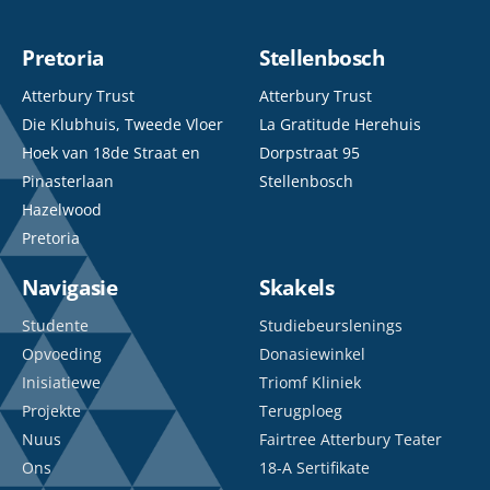
Pretoria
Stellenbosch
Atterbury Trust
Atterbury Trust
Die Klubhuis, Tweede Vloer
La Gratitude Herehuis
Hoek van 18de Straat en
Dorpstraat 95
Pinasterlaan
Stellenbosch
Hazelwood
Pretoria
Navigasie
Skakels
Studente
Studiebeurslenings
Opvoeding
Donasiewinkel
Inisiatiewe
Triomf Kliniek
Projekte
Terugploeg
Nuus
Fairtree Atterbury Teater
Ons
18-A Sertifikate