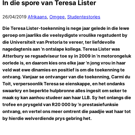
In die spore van Teresa Lister
26
/
04
/
2019
Afrikaans
,
Omgee
,
Studentestories
Die Teresa Lister-toekenning is nege jaar gelede in die lewe
geroep om jaarliks die veelsydigste vroulike regstudent by
die Universiteit van Pretoria te vereer, ter liefdevolle
nagedagtenis aan ’n ontslape kollega. Teresa Lister was
Atterbury se regsadviseur toe sy in 2009 in ’n motorongeluk
oorlede is, en daarom kies ons elke jaar ’n jong vrou in haar
veld wat ewe dinamies en positief is om die toekenning te
ontvang. Vanjaar se ontvanger van die toekenning, Carmi du
Toit, verpersoonlik Teresa se eienskappe, en het ondanks
swaarkry en beperkte hulpbronne alles ingesit om seker te
maak sy kan aanhou studeer aan haar LLB. Sy het onlangs die
trofee en prysgeld van R20 000 by ’n prestasiefunksie
ontvang, en vertel ons meer omtrent die paadjie wat haar tot
by hierdie welverdiende prys gebring het.