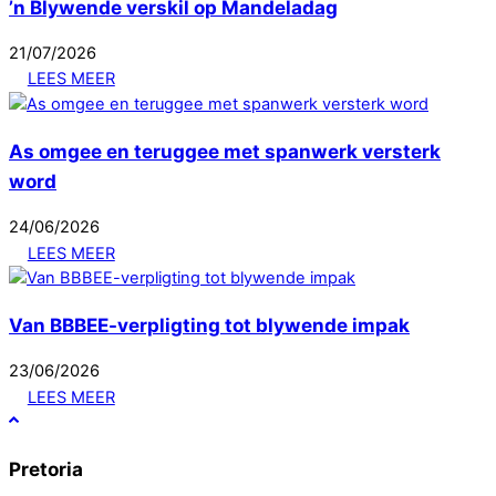
’n Blywende verskil op Mandeladag
21
/
07
/
2026
LEES MEER
As omgee en teruggee met spanwerk versterk
word
24
/
06
/
2026
LEES MEER
Van BBBEE-verpligting tot blywende impak
23
/
06
/
2026
LEES MEER
Pretoria