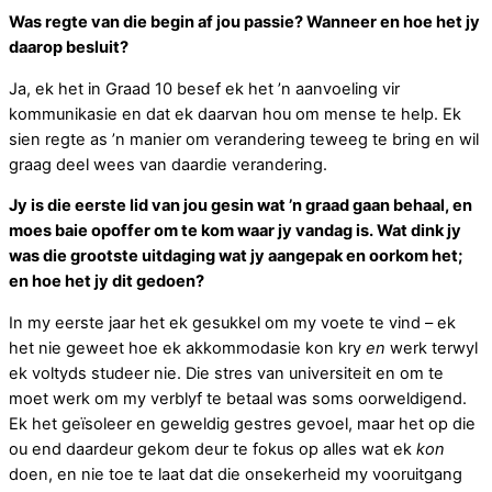
Was regte van die begin af jou passie? Wanneer en hoe het jy
daarop besluit?
Ja, ek het in Graad 10 besef ek het ’n aanvoeling vir
kommunikasie en dat ek daarvan hou om mense te help. Ek
sien regte as ’n manier om verandering teweeg te bring en wil
graag deel wees van daardie verandering.
Jy is die eerste lid van jou gesin wat ’n graad gaan behaal, en
moes baie opoffer om te kom waar jy vandag is. Wat dink jy
was die grootste uitdaging wat jy aangepak en oorkom het;
en hoe het jy dit gedoen?
In my eerste jaar het ek gesukkel om my voete te vind – ek
het nie geweet hoe ek akkommodasie kon kry
en
werk terwyl
ek voltyds studeer nie. Die stres van universiteit en om te
moet werk om my verblyf te betaal was soms oorweldigend.
Ek het geïsoleer en geweldig gestres gevoel, maar het op die
ou end daardeur gekom deur te fokus op alles wat ek
kon
doen, en nie toe te laat dat die onsekerheid my vooruitgang