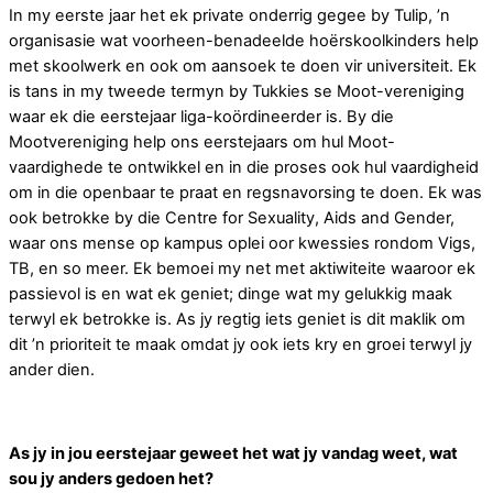
In my eerste jaar het ek private onderrig gegee by Tulip, ’n
organisasie wat voorheen-benadeelde hoërskoolkinders help
met skoolwerk en ook om aansoek te doen vir universiteit. Ek
is tans in my tweede termyn by Tukkies se Moot-vereniging
waar ek die eerstejaar liga-koördineerder is. By die
Mootvereniging help ons eerstejaars om hul Moot-
vaardighede te ontwikkel en in die proses ook hul vaardigheid
om in die openbaar te praat en regsnavorsing te doen. Ek was
ook betrokke by die Centre for Sexuality, Aids and Gender,
waar ons mense op kampus oplei oor kwessies rondom Vigs,
TB, en so meer. Ek bemoei my net met aktiwiteite waaroor ek
passievol is en wat ek geniet; dinge wat my gelukkig maak
terwyl ek betrokke is. As jy regtig iets geniet is dit maklik om
dit ’n prioriteit te maak omdat jy ook iets kry en groei terwyl jy
ander dien.
As jy in jou eerstejaar geweet het wat jy vandag weet, wat
sou jy anders gedoen het?