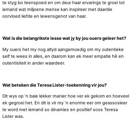
te styg bo teenspoed en om deur haar ervarings te groei tot
iemand wat miljoene mense kan inspireer met daardie
oorvloed liefde en lewensgenot van haar.
Wat is die belangrikste lesse wat jy by jou ouers geleer het?
My ouers het my nog altyd aangemoedig om my outentieke
self te wees in alles, en daarom kan ek meer empatie hê en
outentisiteit in ander waardeer.
Wat beteken die Teresa Lister-toekenning vir jou?
Dit wys op ’n baie lekker manier hoe ver ek gekom en hoeveel
ek gegroei het. En dit is vir my ’n enorme eer om geassosieer
te word met iemand so dinamies en positief soos Teresa
Lister was.