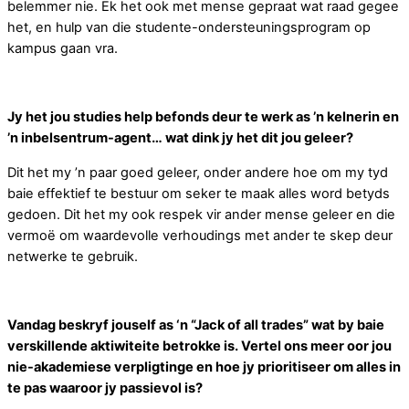
belemmer nie. Ek het ook met mense gepraat wat raad gegee
het, en hulp van die studente-ondersteuningsprogram op
kampus gaan vra.
Jy het jou studies help befonds deur te werk as ’n kelnerin en
’n inbelsentrum-agent… wat dink jy het dit jou geleer?
Dit het my ’n paar goed geleer, onder andere hoe om my tyd
baie effektief te bestuur om seker te maak alles word betyds
gedoen. Dit het my ook respek vir ander mense geleer en die
vermoë om waardevolle verhoudings met ander te skep deur
netwerke te gebruik.
Vandag beskryf jouself as ‘n “Jack of all trades” wat by baie
verskillende aktiwiteite betrokke is. Vertel ons meer oor jou
nie-akademiese verpligtinge en hoe jy prioritiseer om alles in
te pas waaroor jy passievol is?