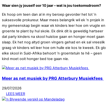
Waar sien jy jouself oor 10 jaar – wat is jou toekomsdroom?
Ek hoop om teen dan al in my beroep gevorder het tot ’n
suksesvolle prokureur. Maar mees belangrik wil ek ’n projek in
my gemeenskap begin waar ek kinders leer hoe om vrugte en
groente te plant by hul skole. Ek dink dit is geweldig hartseer
dat party kinders na skool huistoe gaan en honger moet gaan
slaap. Ek het nog altyd groen vingers gehad en ek sal vreeslik
graag vir kinders wil leer hoe om hulle eie kos te kweek. Ek glo
elke skool in Suid-Afrika behoort ’n groentetuin te hê – geen
kind moet ooit honger bed toe gaan nie.
Meer as net musiek by PRG Atterbury Musiekfees
29
/
07
/
2026
LEES MEER