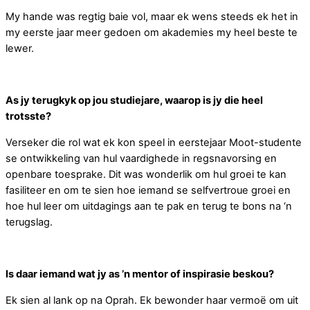
My hande was regtig baie vol, maar ek wens steeds ek het in
my eerste jaar meer gedoen om akademies my heel beste te
lewer.
As jy terugkyk op jou studiejare, waarop is jy die heel
trotsste?
Verseker die rol wat ek kon speel in eerstejaar Moot-studente
se ontwikkeling van hul vaardighede in regsnavorsing en
openbare toesprake. Dit was wonderlik om hul groei te kan
fasiliteer en om te sien hoe iemand se selfvertroue groei en
hoe hul leer om uitdagings aan te pak en terug te bons na ‘n
terugslag.
Is daar iemand wat jy as ’n mentor of inspirasie beskou?
Ek sien al lank op na Oprah. Ek bewonder haar vermoë om uit