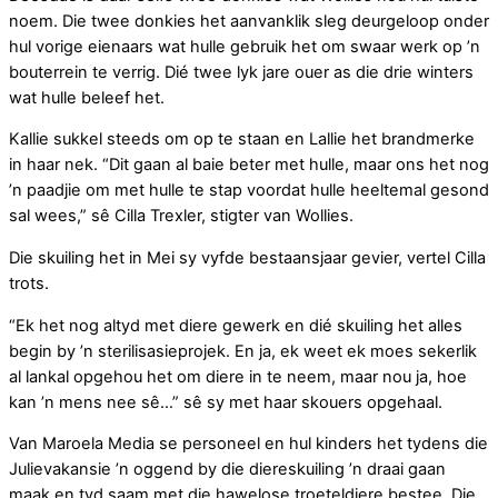
noem. Die twee donkies het aanvanklik sleg deurgeloop onder
hul vorige eienaars wat hulle gebruik het om swaar werk op ʼn
bouterrein te verrig. Dié twee lyk jare ouer as die drie winters
wat hulle beleef het.
Kallie sukkel steeds om op te staan en Lallie het brandmerke
in haar nek. “Dit gaan al baie beter met hulle, maar ons het nog
ʼn paadjie om met hulle te stap voordat hulle heeltemal gesond
sal wees,” sê Cilla Trexler, stigter van Wollies.
Die skuiling het in Mei sy vyfde bestaansjaar gevier, vertel Cilla
trots.
“Ek het nog altyd met diere gewerk en dié skuiling het alles
begin by ʼn sterilisasieprojek. En ja, ek weet ek moes sekerlik
al lankal opgehou het om diere in te neem, maar nou ja, hoe
kan ʼn mens nee sê…” sê sy met haar skouers opgehaal.
Van Maroela Media se personeel en hul kinders het tydens die
Julievakansie ʼn oggend by die diereskuiling ʼn draai gaan
maak en tyd saam met die hawelose troeteldiere bestee. Die