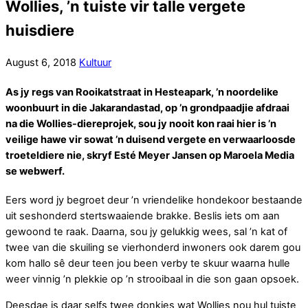
Wollies, ’n tuiste vir talle vergete
huisdiere
August
6
,
2018
Kultuur
As jy regs van Rooikatstraat in Hesteapark, ʼn noordelike
woonbuurt in die Jakarandastad, op ʼn grondpaadjie afdraai
na die Wollies-diereprojek, sou jy nooit kon raai hier is ʼn
veilige hawe vir sowat ʼn duisend vergete en verwaarloosde
troeteldiere nie, skryf Esté Meyer Jansen op Maroela Media
se webwerf.
Eers word jy begroet deur ’n vriendelike hondekoor bestaande
uit seshonderd stertswaaiende brakke. Beslis iets om aan
gewoond te raak. Daarna, sou jy gelukkig wees, sal ʼn kat of
twee van die skuiling se vierhonderd inwoners ook darem gou
kom hallo sê deur teen jou been verby te skuur waarna hulle
weer vinnig ʼn plekkie op ʼn strooibaal in die son gaan opsoek.
Deesdae is daar selfs twee donkies wat Wollies nou hul tuiste