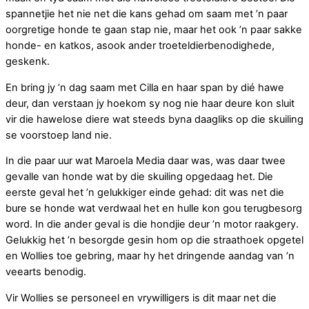
spannetjie het nie net die kans gehad om saam met ʼn paar
oorgretige honde te gaan stap nie, maar het ook ʼn paar sakke
honde- en katkos, asook ander troeteldierbenodighede,
geskenk.
En bring jy ʼn dag saam met Cilla en haar span by dié hawe
deur, dan verstaan jy hoekom sy nog nie haar deure kon sluit
vir die hawelose diere wat steeds byna daagliks op die skuiling
se voorstoep land nie.
In die paar uur wat Maroela Media daar was, was daar twee
gevalle van honde wat by die skuiling opgedaag het. Die
eerste geval het ʼn gelukkiger einde gehad: dit was net die
bure se honde wat verdwaal het en hulle kon gou terugbesorg
word. In die ander geval is die hondjie deur ʼn motor raakgery.
Gelukkig het ʼn besorgde gesin hom op die straathoek opgetel
en Wollies toe gebring, maar hy het dringende aandag van ʼn
veearts benodig.
Vir Wollies se personeel en vrywilligers is dit maar net die