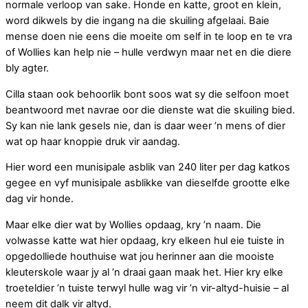
normale verloop van sake. Honde en katte, groot en klein,
word dikwels by die ingang na die skuiling afgelaai. Baie
mense doen nie eens die moeite om self in te loop en te vra
of Wollies kan help nie – hulle verdwyn maar net en die diere
bly agter.
Cilla staan ook behoorlik bont soos wat sy die selfoon moet
beantwoord met navrae oor die dienste wat die skuiling bied.
Sy kan nie lank gesels nie, dan is daar weer ʼn mens of dier
wat op haar knoppie druk vir aandag.
Hier word een munisipale asblik van 240 liter per dag katkos
gegee en vyf munisipale asblikke van dieselfde grootte elke
dag vir honde.
Maar elke dier wat by Wollies opdaag, kry ʼn naam. Die
volwasse katte wat hier opdaag, kry elkeen hul eie tuiste in
opgedolliede houthuise wat jou herinner aan die mooiste
kleuterskole waar jy al ʼn draai gaan maak het. Hier kry elke
troeteldier ʼn tuiste terwyl hulle wag vir ʼn vir-altyd-huisie – al
neem dit dalk vir altyd.