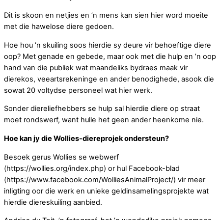
Dit is skoon en netjies en ʼn mens kan sien hier word moeite
met die hawelose diere gedoen.
Hoe hou ʼn skuiling soos hierdie sy deure vir behoeftige diere
oop? Met genade en gebede, maar ook met die hulp en ʼn oop
hand van die publiek wat maandeliks bydraes maak vir
dierekos, veeartsrekeninge en ander benodighede, asook die
sowat 20 voltydse personeel wat hier werk.
Sonder diereliefhebbers se hulp sal hierdie diere op straat
moet rondswerf, want hulle het geen ander heenkome nie.
Hoe kan jy die Wollies-diereprojek ondersteun?
Besoek gerus Wollies se webwerf
(https://wollies.org/index.php) or hul Facebook-blad
(https://www.facebook.com/WolliesAnimalProject/) vir meer
inligting oor die werk en unieke geldinsamelingsprojekte wat
hierdie diereskuiling aanbied.