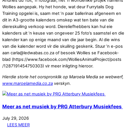
Andries du Toit, ʼn fotograaf, het ʼn wonderlike projek namens
Wollies aangepak. Hy het honde, wat deur Furrytails Dog
Training opgelei is, saam met ʼn paar ballerinas afgeneem en
dit in A3-grootte kalenders omskep wat ten bate van die
diereskuiling verkoop word. Diereliefhebbers kan hul eie
kalenders uit ʼn keuse van ongeveer 25 foto’s saamstel en die
kalender kan op enige maand van die jaar begin. Al die wins
van die kalender word vir die skuiling geskenk. Stuur ʼn e-pos
aan carla@ledwabas.co.za of besoek Wollies se Facebook-
blad (https://www.facebook.com/WolliesAnimalProject/posts
/1287191454750303) vir meer inligting hieroor.
Hierdie storie het oorspronklik op Maroela Media se webwerf,
www.maroelamedia.co.za
verskyn.
Meer as net musiek by PRG Atterbury Musiekfees
July
29
,
2026
LEES MEER