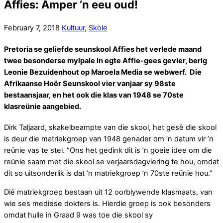
Affies: Amper ’n eeu oud!
February
7
,
2018
Kultuur
,
Skole
Pretoria se geliefde seunskool Affies het verlede maand
twee besonderse mylpale in egte Affie-gees gevier, berig
Leonie Bezuidenhout op Maroela Media se webwerf. Die
Afrikaanse Hoër Seunskool vier vanjaar sy 98ste
bestaansjaar, en het ook die klas van 1948 se 70ste
klasreünie aangebied.
Dirk Taljaard, skakelbeampte van die skool, het gesê die skool
is deur die matriekgroep van 1948 genader om ʼn datum vir ʼn
reünie vas te stel. “Ons het gedink dit is ʼn goeie idee om die
reünie saam met die skool se verjaarsdagviering te hou, omdat
dit so uitsonderlik is dat ʼn matriekgroep ʼn 70ste reünie hou.”
Dié matriekgroep bestaan uit 12 oorblywende klasmaats, van
wie ses mediese dokters is. Hierdie groep is ook besonders
omdat hulle in Graad 9 was toe die skool sy