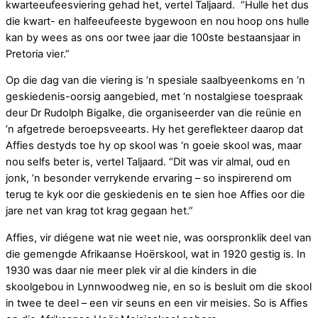
kwarteeufeesviering gehad het, vertel Taljaard. “Hulle het dus
die kwart- en halfeeufeeste bygewoon en nou hoop ons hulle
kan by wees as ons oor twee jaar die 100ste bestaansjaar in
Pretoria vier.”
Op die dag van die viering is ‘n spesiale saalbyeenkoms en ‘n
geskiedenis-oorsig aangebied, met ‘n nostalgiese toespraak
deur Dr Rudolph Bigalke, die organiseerder van die reünie en
’n afgetrede beroepsveearts. Hy het gereflekteer daarop dat
Affies destyds toe hy op skool was ‘n goeie skool was, maar
nou selfs beter is, vertel Taljaard. “Dit was vir almal, oud en
jonk, ’n besonder verrykende ervaring – so inspirerend om
terug te kyk oor die geskiedenis en te sien hoe Affies oor die
jare net van krag tot krag gegaan het.”
Affies, vir diégene wat nie weet nie, was oorspronklik deel van
die gemengde Afrikaanse Hoërskool, wat in 1920 gestig is. In
1930 was daar nie meer plek vir al die kinders in die
skoolgebou in Lynnwoodweg nie, en so is besluit om die skool
in twee te deel – een vir seuns en een vir meisies. So is Affies