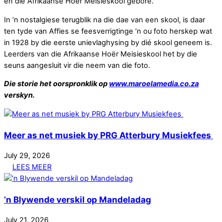
en die Afrikaanse Hoër Meisieskool gebore.
In ’n nostalgiese terugblik na die dae van een skool, is daar
ten tyde van Affies se feesverrigtinge ’n ou foto herskep wat
in 1928 by die eerste unievlaghysing by dié skool geneem is.
Leerders van die Afrikaanse Hoër Meisieskool het by die
seuns aangesluit vir die neem van die foto.
Die storie het oorspronklik op
www.maroelamedia.co.za
verskyn.
Meer as net musiek by PRG Atterbury Musiekfees
July
29
,
2026
LEES MEER
’n Blywende verskil op Mandeladag
July
21
,
2026