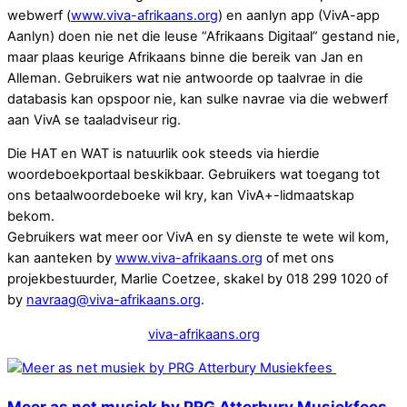
webwerf (
www.viva-afrikaans.org
) en aanlyn app (VivA-app
Aanlyn) doen nie net die leuse “Afrikaans Digitaal” gestand nie,
maar plaas keurige Afrikaans binne die bereik van Jan en
Alleman. Gebruikers wat nie antwoorde op taalvrae in die
databasis kan opspoor nie, kan sulke navrae via die webwerf
aan VivA se taaladviseur rig.
Die HAT en WAT is natuurlik ook steeds via hierdie
woordeboekportaal beskikbaar. Gebruikers wat toegang tot
ons betaalwoordeboeke wil kry, kan VivA+-lidmaatskap
bekom.
Gebruikers wat meer oor VivA en sy dienste te wete wil kom,
kan aanteken by
www.viva-afrikaans.org
of met ons
projekbestuurder, Marlie Coetzee, skakel by 018 299 1020 of
by
navraag@viva-afrikaans.org
.
viva-afrikaans.org
Meer as net musiek by PRG Atterbury Musiekfees