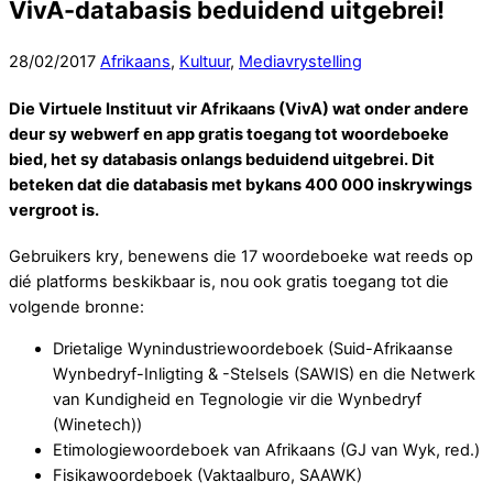
VivA-databasis beduidend uitgebrei!
28
/
02
/
2017
Afrikaans
,
Kultuur
,
Mediavrystelling
Die Virtuele Instituut vir Afrikaans (VivA) wat onder andere
deur sy webwerf en app gratis toegang tot woordeboeke
bied, het sy databasis onlangs beduidend uitgebrei. Dit
beteken dat die databasis met bykans 400 000 inskrywings
vergroot is.
Gebruikers kry, benewens die 17 woordeboeke wat reeds op
dié platforms beskikbaar is, nou ook gratis toegang tot die
volgende bronne:
Drietalige Wynindustriewoordeboek (Suid-Afrikaanse
Wynbedryf-Inligting & -Stelsels (SAWIS) en die Netwerk
van Kundigheid en Tegnologie vir die Wynbedryf
(Winetech))
Etimologiewoordeboek van Afrikaans (GJ van Wyk, red.)
Fisikawoordeboek (Vaktaalburo, SAAWK)