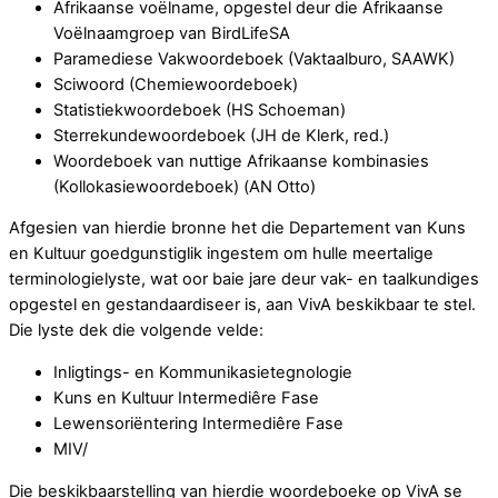
Afrikaanse voëlname, opgestel deur die Afrikaanse
Voëlnaamgroep van BirdLifeSA
Paramediese Vakwoordeboek (Vaktaalburo, SAAWK)
Sciwoord (Chemiewoordeboek)
Statistiekwoordeboek (HS Schoeman)
Sterrekundewoordeboek (JH de Klerk, red.)
Woordeboek van nuttige Afrikaanse kombinasies
(Kollokasiewoordeboek) (AN Otto)
Afgesien van hierdie bronne het die Departement van Kuns
en Kultuur goedgunstiglik ingestem om hulle meertalige
terminologielyste, wat oor baie jare deur vak- en taalkundiges
opgestel en gestandaardiseer is, aan VivA beskikbaar te stel.
Die lyste dek die volgende velde:
Inligtings- en Kommunikasietegnologie
Kuns en Kultuur Intermediêre Fase
Lewensoriëntering Intermediêre Fase
MIV/
Die beskikbaarstelling van hierdie woordeboeke op VivA se