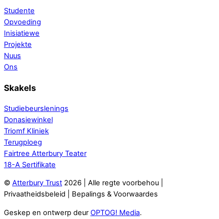
Studente
Opvoeding
Inisiatiewe
Projekte
Nuus
Ons
Skakels
Studiebeurslenings
Donasiewinkel
Triomf Kliniek
Terugploeg
Fairtree Atterbury Teater
18-A Sertifikate
©
Atterbury Trust
2026 | Alle regte voorbehou |
Privaatheidsbeleid | Bepalings & Voorwaardes
Geskep en ontwerp deur
OPTOG! Media
.