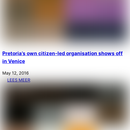
Pretoria’s own citizen-led organisation shows off
in Venice
May
12
,
2016
LEES MEER