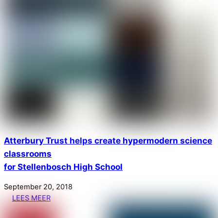
Atterbury Trust helps create hypermodern science
classrooms
for Stellenbosch High School
September
20
,
2018
LEES MEER