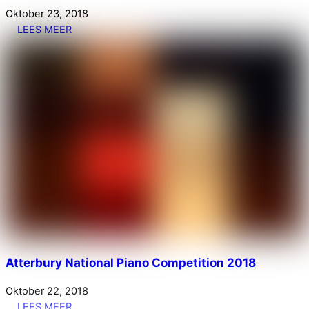
Oktober
23
,
2018
LEES MEER
Atterbury National Piano Competition 2018
Oktober
22
,
2018
LEES MEER