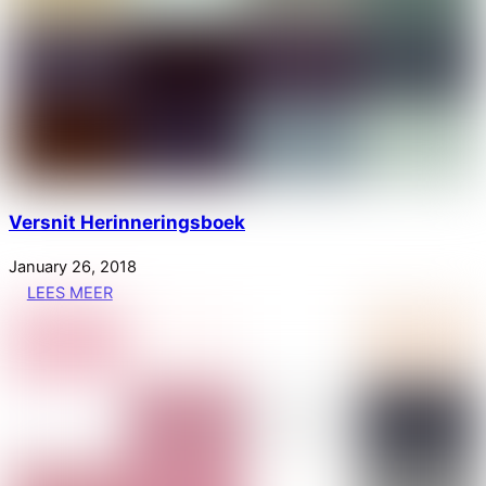
Versnit Herinneringsboek
January
26
,
2018
LEES MEER