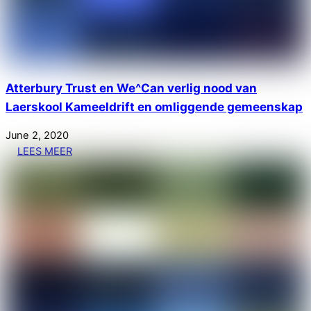
Atterbury Trust en We^Can verlig nood van
Laerskool Kameeldrift en omliggende gemeenskap
June
2
,
2020
LEES MEER