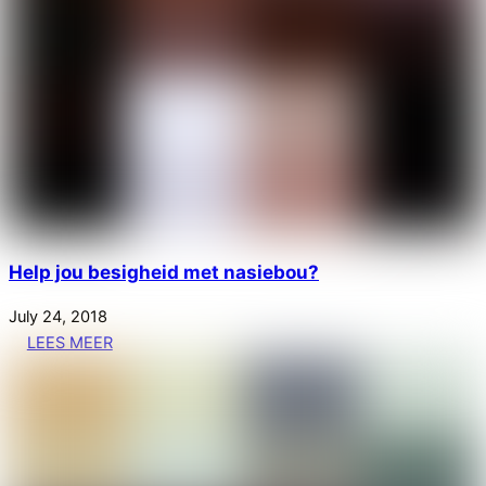
Help jou besigheid met nasiebou?
July
24
,
2018
LEES MEER