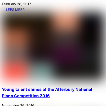
February
28
,
2017
LEES MEER
Young talent shines at the Atterbury National
Piano Competition 2016
November
26
,
2016