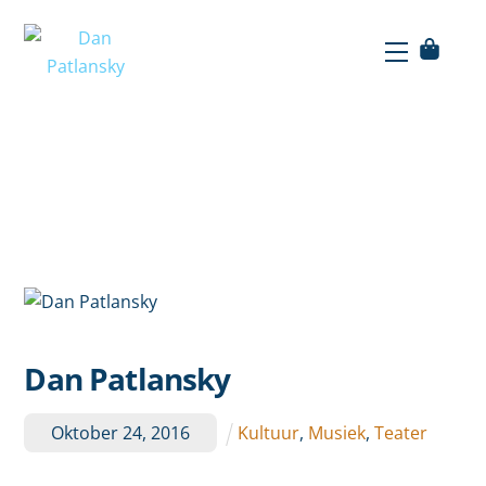
Skip
to
Menu
Menu
content
Dan Patlansky
Oktober
24
,
2016
Kultuur
,
Musiek
,
Teater