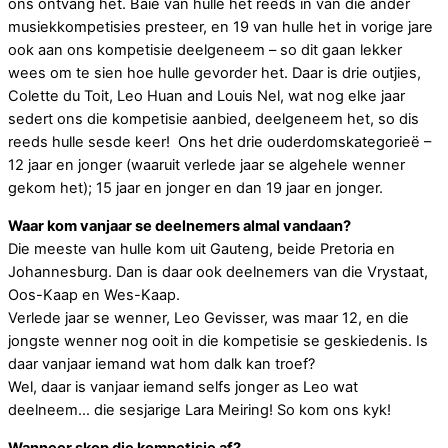
ons ontvang het. Baie van hulle het reeds in van die ander
musiekkompetisies presteer, en 19 van hulle het in vorige jare
ook aan ons kompetisie deelgeneem – so dit gaan lekker
wees om te sien hoe hulle gevorder het. Daar is drie outjies,
Colette du Toit, Leo Huan and Louis Nel, wat nog elke jaar
sedert ons die kompetisie aanbied, deelgeneem het, so dis
reeds hulle sesde keer! Ons het drie ouderdomskategorieë –
12 jaar en jonger (waaruit verlede jaar se algehele wenner
gekom het); 15 jaar en jonger en dan 19 jaar en jonger.
Waar kom vanjaar se deelnemers almal vandaan?
Die meeste van hulle kom uit Gauteng, beide Pretoria en
Johannesburg. Dan is daar ook deelnemers van die Vrystaat,
Oos-Kaap en Wes-Kaap.
Verlede jaar se wenner, Leo Gevisser, was maar 12, en die
jongste wenner nog ooit in die kompetisie se geskiedenis. Is
daar vanjaar iemand wat hom dalk kan troef?
Wel, daar is vanjaar iemand selfs jonger as Leo wat
deelneem… die sesjarige Lara Meiring! So kom ons kyk!
Wanneer skop die kompetisie af?