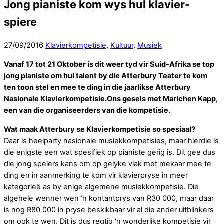
Jong pianiste kom wys hul klavier-
spiere
27
/
09
/
2016
Klavierkompetisie
,
Kultuur
,
Musiek
Vanaf 17 tot 21 Oktober is dit weer tyd vir Suid-Afrika se top
jong pianiste om hul talent by die Atterbury Teater te kom
ten toon stel en mee te ding in die jaarlikse Atterbury
Nasionale Klavierkompetisie.Ons gesels met Marichen Kapp,
een van die organiseerders van die kompetisie.
Wat maak Atterbury se Klavierkompetisie so spesiaal?
Daar is heelparty nasionale musiekkompetisies, maar hierdie is
die enigste een wat spesifiek op pianiste gerig is. Dit gee dus
die jong spelers kans om op gelyke vlak met mekaar mee te
ding en in aanmerking te kom vir klavierpryse in meer
kategorieë as by enige algemene musiekkompetisie. Die
algehele wenner wen ‘n kontantprys van R30 000, maar daar
is nog R80 000 in pryse beskikbaar vir al die ander uitblinkers
om ook te wen. Dit is dus regtig ‘n wonderlike kompetisie vir