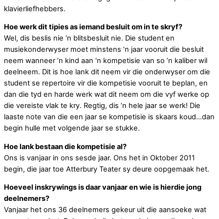
klavierliefhebbers.
Hoe werk dit tipies as iemand besluit om in te skryf?
Wel, dis beslis nie ‘n blitsbesluit nie. Die student en
musiekonderwyser moet minstens ’n jaar vooruit die besluit
neem wanneer ’n kind aan ‘n kompetisie van so ’n kaliber wil
deelneem. Dit is hoe lank dit neem vir die onderwyser om die
student se repertoire vir die kompetisie vooruit te beplan, en
dan die tyd en harde werk wat dit neem om die vyf werke op
die vereiste vlak te kry. Regtig, dis ’n hele jaar se werk! Die
laaste note van die een jaar se kompetisie is skaars koud…dan
begin hulle met volgende jaar se stukke.
Hoe lank bestaan die kompetisie al?
Ons is vanjaar in ons sesde jaar. Ons het in Oktober 2011
begin, die jaar toe Atterbury Teater sy deure oopgemaak het.
Hoeveel inskrywings is daar vanjaar en wie is hierdie jong
deelnemers?
Vanjaar het ons 36 deelnemers gekeur uit die aansoeke wat