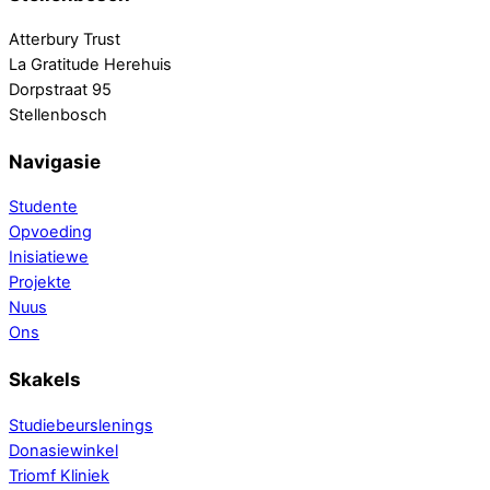
Atterbury Trust
La Gratitude Herehuis
Dorpstraat 95
Stellenbosch
Navigasie
Studente
Opvoeding
Inisiatiewe
Projekte
Nuus
Ons
Skakels
Studiebeurslenings
Donasiewinkel
Triomf Kliniek