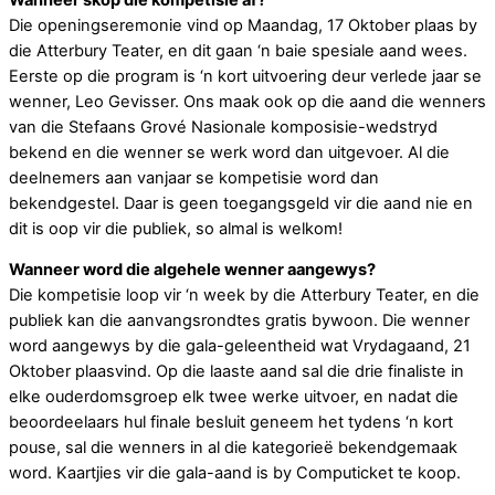
Die openingseremonie vind op Maandag, 17 Oktober plaas by
die Atterbury Teater, en dit gaan ‘n baie spesiale aand wees.
Eerste op die program is ‘n kort uitvoering deur verlede jaar se
wenner, Leo Gevisser. Ons maak ook op die aand die wenners
van die Stefaans Grové Nasionale komposisie-wedstryd
bekend en die wenner se werk word dan uitgevoer. Al die
deelnemers aan vanjaar se kompetisie word dan
bekendgestel. Daar is geen toegangsgeld vir die aand nie en
dit is oop vir die publiek, so almal is welkom!
Wanneer word die algehele wenner aangewys?
Die kompetisie loop vir ‘n week by die Atterbury Teater, en die
publiek kan die aanvangsrondtes gratis bywoon. Die wenner
word aangewys by die gala-geleentheid wat Vrydagaand, 21
Oktober plaasvind. Op die laaste aand sal die drie finaliste in
elke ouderdomsgroep elk twee werke uitvoer, en nadat die
beoordeelaars hul finale besluit geneem het tydens ‘n kort
pouse, sal die wenners in al die kategorieë bekendgemaak
word. Kaartjies vir die gala-aand is by Computicket te koop.