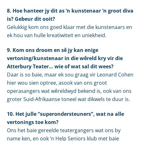
8. Hoe hanteer jy dit as ‘n kunstenaar ‘n groot diva
is? Gebeur dit ooit?
Gelukkig kom ons goed klaar met die kunstenaars en
ek hou van hulle kreatiwiteit en uniekheid.
9. Kom ons droom en sê jy kan enige
vertoning/kunstenaar in die wêreld kry vir die
Atterbury Teater… wie of wat sal dit wees?
Daar is so baie, maar ek sou graag vir Leonard Cohen
hier wou sien optree, asook van ons groot
operasangers wat wêreldwyd bekend is, ook van ons
groter Suid-Afrikaanse toneel wat dikwels te duur is.
10. Het julle “superondersteuners”, wat na alle
vertonings toe kom?
Ons het baie gereelde teatergangers wat ons by
name ken, en ook ‘n Help Seniors klub met baie