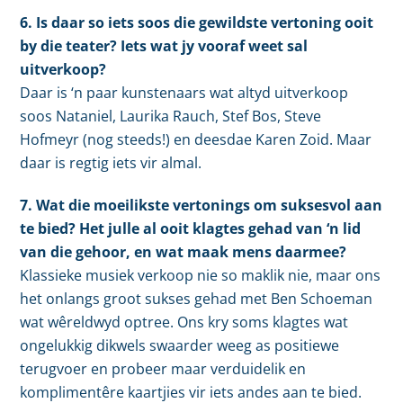
6. Is daar so iets soos die gewildste vertoning ooit
by die teater? Iets wat jy vooraf weet sal
uitverkoop?
Daar is ‘n paar kunstenaars wat altyd uitverkoop
soos Nataniel, Laurika Rauch, Stef Bos, Steve
Hofmeyr (nog steeds!) en deesdae Karen Zoid. Maar
daar is regtig iets vir almal.
7. Wat die moeilikste vertonings om suksesvol aan
te bied? Het julle al ooit klagtes gehad van ‘n lid
van die gehoor, en wat maak mens daarmee?
Klassieke musiek verkoop nie so maklik nie, maar ons
het onlangs groot sukses gehad met Ben Schoeman
wat wêreldwyd optree. Ons kry soms klagtes wat
ongelukkig dikwels swaarder weeg as positiewe
terugvoer en probeer maar verduidelik en
komplimentêre kaartjies vir iets andes aan te bied.