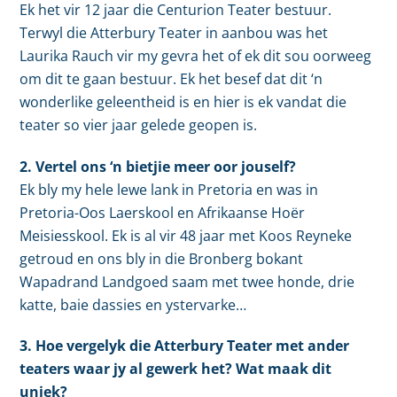
Ek het vir 12 jaar die Centurion Teater bestuur.
Terwyl die Atterbury Teater in aanbou was het
Laurika Rauch vir my gevra het of ek dit sou oorweeg
om dit te gaan bestuur. Ek het besef dat dit ‘n
wonderlike geleentheid is en hier is ek vandat die
teater so vier jaar gelede geopen is.
2. Vertel ons ‘n bietjie meer oor jouself?
Ek bly my hele lewe lank in Pretoria en was in
Pretoria-Oos Laerskool en Afrikaanse Hoër
Meisiesskool. Ek is al vir 48 jaar met Koos Reyneke
getroud en ons bly in die Bronberg bokant
Wapadrand Landgoed saam met twee honde, drie
katte, baie dassies en ystervarke…
3. Hoe vergelyk die Atterbury Teater met ander
teaters waar jy al gewerk het? Wat maak dit
uniek?