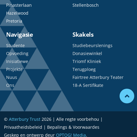
Pinasterlaan
Stellenbosch
Hazelwood
Pretoria
Navigasie
Skakels
Studente
Studiebeurslenings
Opvoeding
Donasiewinkel
Inisiatiewe
Triomf Kliniek
Projekte
Terugploeg
Nuus
Fairtree Atterbury Teater
Ons
18-A Sertifikate
©
Atterbury Trust
2026 | Alle regte voorbehou |
Privaatheidsbeleid | Bepalings & Voorwaardes
Geskep en ontwerp deur
OPTOG! Media
.