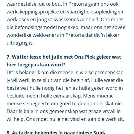
waardestelsel uit te bou. In Pretoria gaan ons ook
werkskeppingsprojekte en vaardigheidsopleiding vir
werkloses en jong volwasssenes aanbied. Ons moet
die befondsingsmodel nog skep, maar ons het soveel
wonderlike weldoeners in Pretoria dat dit ’n lekker
uitdaging is.
7. Watter lesse het julle met Ons Plek geleer wat
hier toegepas kan word?
Dit is belangrik om die mense in wie se gemeenskap
jy wil werk, in te sluit van die begin af. Hulle weet die
beste wat hulle nodig het, en as hulle geken word in
besluite, neem hulle eienaarskap. Mens moenie
mense se begeerte om goed te doen onderskat nie.
Daar is baie in ons gemeenskap wat graag vrywillig
wil help. Ons moet hulle net vind en aan die werk sit.
8. As jy drie bekendes ’n paar tipiese Suid-