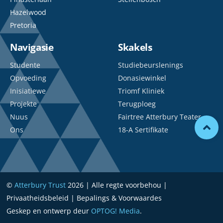
Hazelwood
Pretoria
Navigasie
Skakels
Studente
Studiebeurslenings
Opvoeding
Donasiewinkel
Inisiatiewe
Triomf Kliniek
Projekte
Terugploeg
Nuus
Fairtree Atterbury Teater
Ons
18-A Sertifikate
©
Atterbury Trust
2026 | Alle regte voorbehou |
Privaatheidsbeleid | Bepalings & Voorwaardes
Geskep en ontwerp deur
OPTOG! Media
.