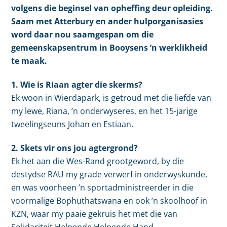
volgens die beginsel van opheffing deur opleiding.
Saam met Atterbury en ander hulporganisasies
word daar nou saamgespan om die
gemeenskapsentrum in Booysens ’n werklikheid
te maak.
1. Wie is Riaan agter die skerms?
Ek woon in Wierdapark, is getroud met die liefde van
my lewe, Riana, ’n onderwyseres, en het 15-jarige
tweelingseuns Johan en Estiaan.
2. Skets vir ons jou agtergrond?
Ek het aan die Wes-Rand grootgeword, by die
destydse RAU my grade verwerf in onderwyskunde,
en was voorheen ’n sportadministreerder in die
voormalige Bophuthatswana en ook ’n skoolhoof in
KZN, waar my paaie gekruis het met die van
Solidariteit Helpende Helpende Hand.