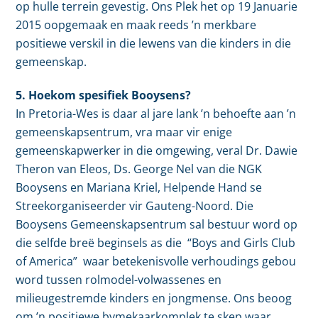
op hulle terrein gevestig. Ons Plek het op 19 Januarie
2015 oopgemaak en maak reeds ’n merkbare
positiewe verskil in die lewens van die kinders in die
gemeenskap.
5. Hoekom spesifiek Booysens?
In Pretoria-Wes is daar al jare lank ’n behoefte aan ’n
gemeenskapsentrum, vra maar vir enige
gemeenskapwerker in die omgewing, veral Dr. Dawie
Theron van Eleos, Ds. George Nel van die NGK
Booysens en Mariana Kriel, Helpende Hand se
Streekorganiseerder vir Gauteng-Noord. Die
Booysens Gemeenskapsentrum sal bestuur word op
die selfde breë beginsels as die “Boys and Girls Club
of America” waar betekenisvolle verhoudings gebou
word tussen rolmodel-volwassenes en
milieugestremde kinders en jongmense. Ons beoog
om ’n positiewe bymekaarkomplek te skep waar