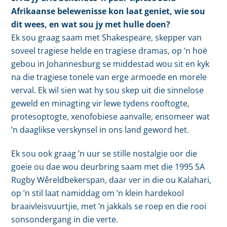
Afrikaanse belewenisse kon laat geniet, wie sou
dit wees, en wat sou jy met hulle doen?
Ek sou graag saam met Shakespeare, skepper van
soveel tragiese helde en tragiese dramas, op ’n hoë
gebou in Johannesburg se middestad wou sit en kyk
na die tragiese tonele van erge armoede en morele
verval. Ek wil sien wat hy sou skep uit die sinnelose
geweld en minagting vir lewe tydens rooftogte,
protesoptogte, xenofobiese aanvalle, ensomeer wat
’n daaglikse verskynsel in ons land geword het.
Ek sou ook graag ’n uur se stille nostalgie oor die
goeie ou dae wou deurbring saam met die 1995 SA
Rugby Wêreldbekerspan, daar ver in die ou Kalahari,
op ’n stil laat namiddag om ’n klein hardekool
braaivleisvuurtjie, met ’n jakkals se roep en die rooi
sonsondergang in die verte.